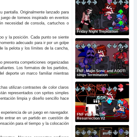
tu pantalla. Originalmente lanzado para
y juego de torneos inspirado en eventos
in necesidad de consola, cartuchos o
Friday Night Trepidation
po y la posición. Cada punto se siente
 momento adecuado para ir por un golpe
e la pelota y los límites de la cancha,
uego presenta competiciones organizadas
fiantes. Los formatos de los partidos,
FNF: Majin Sonic and AGOTI
del deporte un marco familiar mientras
sings Termination
chas utilizan contrastes de color claros
 están representados con sprites simples
entación limpia y diseño sencillo hace
a experiencia de un juego en navegador.
FNF vs Ron: The
e entrar en un partido en cuestión de
Resurrection V2
sación para el tiempo y la colocación