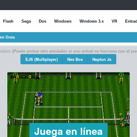
Flash
Sega
Dos
Windows
Windows 3.x
VR
Entra
en línea
lators
(Puede probar otro emulador si uno actual no funciona con el jue
EJS (Multiplayer)
Nes Box
Neptun Js
Juega en línea