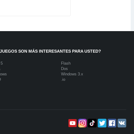
JUEGOS SON MÁS INTERESANTES PARA USTED?
 5
Flash
a
Dos
dows
Windows 3.x
O
.io