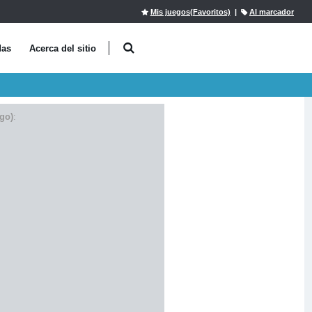
Mis juegos(Favoritos)
|
Al marcador
das
Acerca del sitio
go)
: