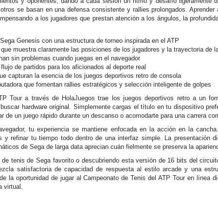
mientos y oponentes, dando a cada sesión un ritmo y desafío ligeramente di
otros se basan en una defensa consistente y rallies prolongados. Aprender a
compensando a los jugadores que prestan atención a los ángulos, la profundi
l Sega Genesis con una estructura de torneo inspirada en el ATP
 que muestra claramente las posiciones de los jugadores y la trayectoria de l
onan sin problemas cuando juegas en el navegador
flujo de partidos para los aficionados al deporte real
que capturan la esencia de los juegos deportivos retro de consola
adora que fomentan rallies estratégicos y selección inteligente de golpes
P Tour a través de HolaJuegos trae los juegos deportivos retro a un f
uscar hardware original. Simplemente cargas el título en tu dispositivo pref
tar de un juego rápido durante un descanso o acomodarte para una carrera com
vegador, tu experiencia se mantiene enfocada en la acción en la canch
 y refinar tu tiempo todo dentro de una interfaz simple. La presentación 
áticos de Sega de larga data aprecian cuán fielmente se preserva la aparienc
 de tenis de Sega favorito o descubriendo esta versión de 16 bits del circu
cla satisfactoria de capacidad de respuesta al estilo arcade y una estruc
 de la oportunidad de jugar al Campeonato de Tenis del ATP Tour en línea 
 virtual.