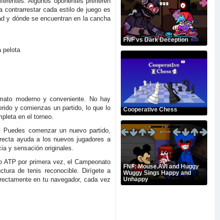
ferentes. Algunos oponentes prefieren
 contrarrestar cada estilo de juego es
dad y dónde se encuentran en la cancha
FNF vs Dark Deception
a pelota
ormato moderno y conveniente. No hay
erido y comienzas un partido, lo que lo
Cooperative Chess
pleta en el torneo.
a. Puedes comenzar un nuevo partido,
directa ayuda a los nuevos jugadores a
ia y sensación originales.
ito ATP por primera vez, el Campeonato
FNF: Mouse.AVI and Huggy
tura de tenis reconocible. Dirígete a
Wuggy Sings Happy and
directamente en tu navegador, cada vez
Unhappy