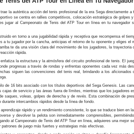
 Tenis del ATP Tour en Línea en Tu Navegador
ae la auténtica acción del tenis profesional de la era Sega directamente a 
eportivo se centra en rallies competitivos, colocación estratégica de golpes 
es jugar al Campeonato de Tenis del ATP Tour en línea en tu navegador s
truido en torno a una jugabilidad rápida y receptiva que recompensa el tiem
 a tu jugador por la cancha, anticipas el retorno de tu oponente y eliges el
rriba te da una visión clara del movimiento de los jugadores, la trayectoria d
 reacción rápida.
fatiza la estructura y la atmósfera del circuito profesional de tenis. El j
onde progresas a través de rondas y enfrentas oponentes cada vez más desa
nchas siguen las convenciones del tenis real, brindando a los aficionados 
Sega.
tilo de 16 bits asociado con los títulos deportivos del Sega Genesis. Las can
as cajas de servicio y las áreas fuera de límites, mientras que los jugadores
de saques, voleas, golpes de derecha y de revés. Esta combinación de pres
so durante intercambios rápidos desde la línea de fondo.
aprendizaje rápido y un rendimiento consistente, lo que se traduce bien en l
verse y devolver la pelota son inmediatamente comprensibles, permitiéndot
ando al Campeonato de Tenis del ATP Tour en línea, adquieres una mejor sen
r patrones de juego más fuertes y estrategias más efectivas.