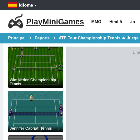
Idioma
PlayMiniGames
MMO
Html 5
.io
Principal
Deporte
ATP Tour Championship Tennis 🔥 Juega 
Emu
Wimbledon Championship
Tennis
Jennifer Capriati Tennis