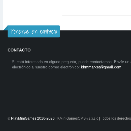
Ponerse en contacto
CONTACTO
Si está interesado en alguna pregunta, puede contactarnos. Envíe un 
electrónico a nuestro correo electrónico:
khmmarket@gmail.com
©
PlayMiniGames 2016-2026
| KMiniGamesCMS
| Todos los derecho
v.1.3.1.0