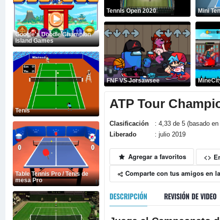
Tennis Open 2020
Mini Te
Google's Doodle Champion
Island Games
FNF VS Jorsawsee
MineCit
ATP Tour Champio
Tenis
Clasificación
: 4,33 de 5 (basado en 
Liberado
: julio 2019
Agregar a favoritos
<> E
Comparte con tus amigos en la
Table Tennis Pro / Tenis de
mesa Pro
DESCRIPCIÓN
REVISIÓN DE VIDEO