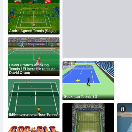
Andre Agassi Tennis (Sega)
David Crane's Amazing
Tennis / El increíble tenis de
David Crane
Stickman Tennis 3D
IMG International Tour Tennis