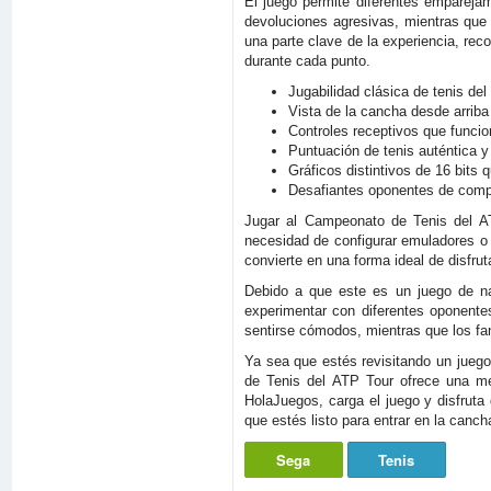
El juego permite diferentes empareja
devoluciones agresivas, mientras que 
una parte clave de la experiencia, re
durante cada punto.
Jugabilidad clásica de tenis de
Vista de la cancha desde arriba
Controles receptivos que funci
Puntuación de tenis auténtica y 
Gráficos distintivos de 16 bits 
Desafiantes oponentes de comput
Jugar al Campeonato de Tenis del AT
necesidad de configurar emuladores o b
convierte en una forma ideal de disfru
Debido a que este es un juego de na
experimentar con diferentes oponentes
sentirse cómodos, mientras que los fan
Ya sea que estés revisitando un juego
de Tenis del ATP Tour ofrece una mez
HolaJuegos, carga el juego y disfruta
que estés listo para entrar en la cancha
Sega
Tenis