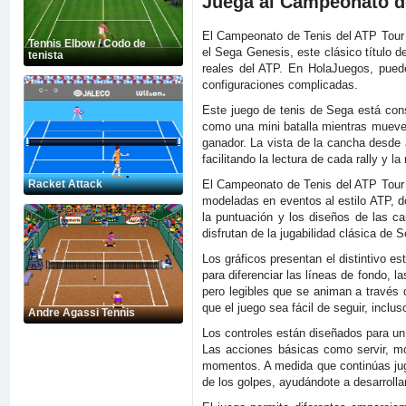
Juega al Campeonato de
El Campeonato de Tenis del ATP Tour tr
Tennis Elbow / Codo de
el Sega Genesis, este clásico título d
tenista
reales del ATP. En HolaJuegos, pued
configuraciones complicadas.
Este juego de tenis de Sega está cons
como una mini batalla mientras mueves
ganador. La vista de la cancha desde a
facilitando la lectura de cada rally y la
El Campeonato de Tenis del ATP Tour en
Racket Attack
modeladas en eventos al estilo ATP, d
la puntuación y los diseños de las ca
disfrutan de la jugabilidad clásica de 
Los gráficos presentan el distintivo es
para diferenciar las líneas de fondo, l
pero legibles que se animan a través 
que el juego sea fácil de seguir, inclu
Andre Agassi Tennis
Los controles están diseñados para un 
Las acciones básicas como servir, mo
momentos. A medida que continúas jug
de los golpes, ayudándote a desarrolla