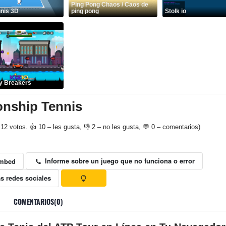
Ping Pong Chaos / Caos de
nnis 3D
ping pong
Stolk io
y Breakers
nship Tennis
12 votos. 👍 10 – les gusta, 👎 2 – no les gusta, 💬 0 – comentarios)
Informe sobre un juego que no funciona o error
mbed
s redes sociales
COMENTARIOS(0)