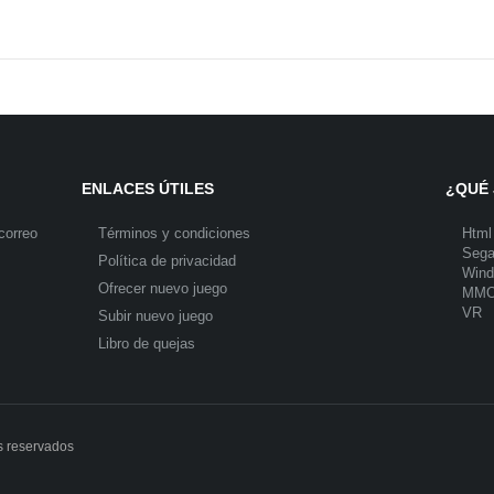
ENLACES ÚTILES
¿QUÉ 
correo
Términos y condiciones
Html
Seg
Política de privacidad
Win
Ofrecer nuevo juego
MM
VR
Subir nuevo juego
Libro de quejas
s reservados