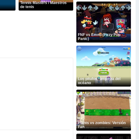
Tennis Masters / Maestros
de tenis
FNF vs Emmi (Fizzy Pop
Panic)
Los pitufos: limpieza del
océano
Plants vs zombies: Versión
Fan