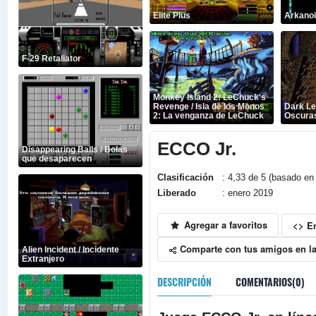
Elite Plus
Arkano
F-29 Retaliator
Monkey Island 2: LeChuck's
Revenge / Isla de los Monos
Dark Le
2: La venganza de LeChuck
Oscura
ECCO Jr.
Disappearing Balls / Bolas
que desaparecen
Clasificación
: 4,33 de 5 (basado en 
Liberado
: enero 2019
Agregar a favoritos
<> E
Comparte con tus amigos en la
Alien Incident / Incidente
Extranjero
DESCRIPCIÓN
COMENTARIOS(0)