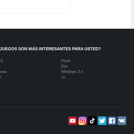
JUEGOS SON MÁS INTERESANTES PARA USTED?
 5
Flash
a
Dos
dows
Windows 3.x
O
.io