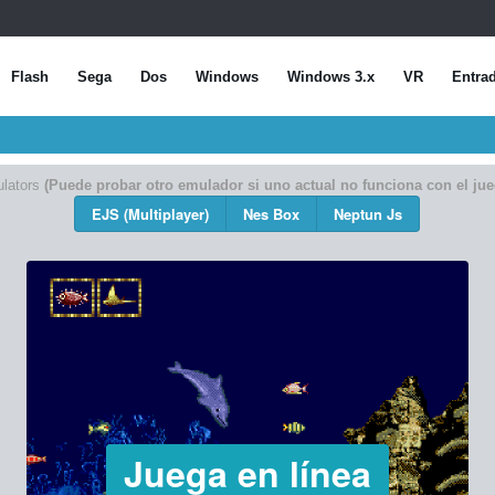
Flash
Sega
Dos
Windows
Windows 3.x
VR
Entra
lators
(Puede probar otro emulador si uno actual no funciona con el jue
EJS (Multiplayer)
Nes Box
Neptun Js
Juega en línea