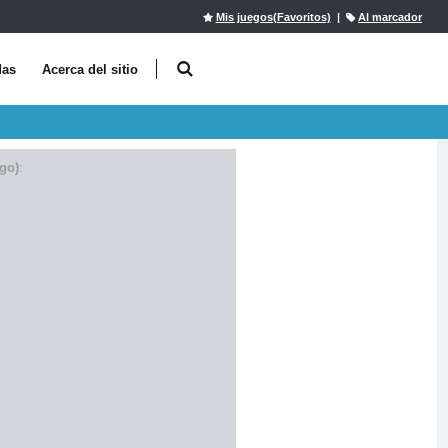
Mis juegos(Favoritos)
|
Al marcador
das
Acerca del sitio
go)
: