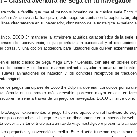
a – Clásica aventura de Sega en tu navegador
ara toda la familia que trae el mundo submarino de la clásica serie Ecco 
ión más suave a la franquicia, este juego se centra en la exploración, obj
ínea directamente en tu navegador, disfrutando de la nostálgica experiencia 
ico, ECCO Jr. mantiene la atmósfera acuática característica de la serie, p
ensos de supervivencia, el juego enfatiza la curiosidad y el descubrimie
go cortas, y una opción acogedora para jugadores que quieren experimenta
 en el estilo clásico de Sega Mega Drive / Genesis, con arte en píxeles de
rtos del océano y los fondos marinos brillantes ayudan a crear un ambient
 suaves animaciones de natación y los controles receptivos se traduce
to original.
de los juegos principales de Ecco the Dolphin, que eran conocidos por su di
 esa fórmula en un formato más accesible, poniendo mayor énfasis en tar
descubren la serie a través de un juego de navegador, ECCO Jr. sirve como 
olaJuegos, experimentas el juego tal como apareció en el hardware de Seg
cargas o cartuchos; el juego se ejecuta directamente en tu navegador web, 
ita volver a visitar el título para un rápido viaje nostálgico o presentarlo a nu
etivos pequeños y navegación sencilla. Este diseño funciona especialment