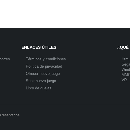
ENLACES ÚTILES
¿QUÉ 
correo
Términos y condiciones
Html
Seg
Política de privacidad
Win
Ofrecer nuevo juego
MM
VR
Subir nuevo juego
Libro de quejas
s reservados