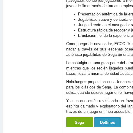
navegador, donde los jugadores a men
joven delfín a través de tareas simples
Presentación auténtica de la er
Jugabilidad suave y centrada e
Juego directo en el navegador s
Estructura rápida de recoger y j
Emulación fiel de la experiencia
Como juego de navegador, ECCO Jr. se
nadar a través de sus escenas oceáni
auténtica jugabilidad de Sega en una 
La nostalgia es una gran parte del atra
mientras que los recién llegados pued
Ecco, lleva la misma identidad acuátic
HolaJuegos proporciona una forma senc
para los clásicos de Sega. La combina
sólida cuando quieres jugar en el naveg
Ya sea que estés revisitando un favo
espíritu calmado y exploratorio del la
través de un juego en línea accesible.
Sega
Delfines