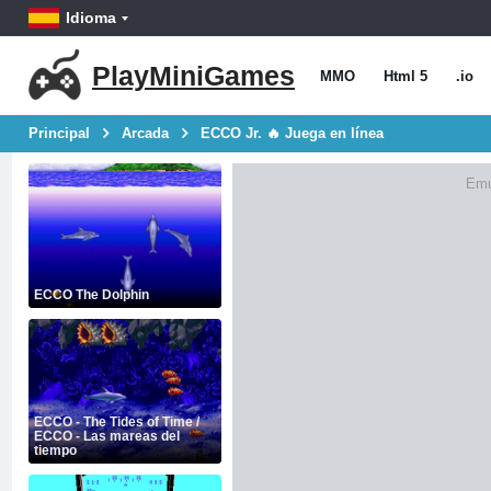
Idioma
PlayMiniGames
MMO
Html 5
.io
Principal
Arcada
ECCO Jr. 🔥 Juega en línea
Emu
ECCO The Dolphin
ECCO - The Tides of Time /
ECCO - Las mareas del
tiempo