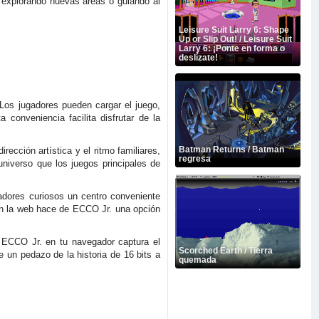
 explorando nuevas áreas o guiando al
Leisure Suit Larry 6: Shape
Up or Slip Out! / Leisure Suit
Larry 6: ¡Ponte en forma o
deslízate!
Los jugadores pueden cargar el juego,
conveniencia facilita disfrutar de la
Batman Returns / Batman
rección artística y el ritmo familiares,
regresa
universo que los juegos principales de
gadores curiosos un centro conveniente
 en la web hace de ECCO Jr. una opción
, ECCO Jr. en tu navegador captura el
Scorched Earth / Tierra
e un pedazo de la historia de 16 bits a
quemada