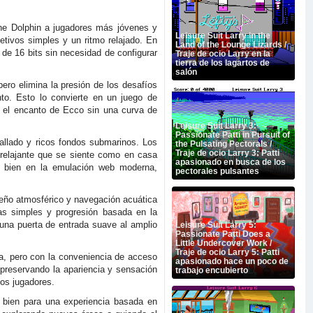
the Dolphin a jugadores más jóvenes y
Leisure Suit Larry in the
etivos simples y un ritmo relajado. En
Land of the Lounge Lizards /
de 16 bits sin necesidad de configurar
Traje de ocio Larry en la
tierra de los lagartos de
salón
ero elimina la presión de los desafíos
nto. Esto lo convierte en un juego de
r el encanto de Ecco sin una curva de
Leisure Suit Larry 3:
Passionate Patti in Pursuit of
tallado y ricos fondos submarinos. Los
the Pulsating Pectorals /
Traje de ocio Larry 3: Patti
e relajante que se siente como en casa
apasionado en busca de los
n bien en la emulación web moderna,
pectorales pulsantes
seño atmosférico y navegación acuática
eas simples y progresión basada en la
una puerta de entrada suave al amplio
Leisure Suit Larry 5:
Passionate Patti Does a
Little Undercover Work /
Traje de ocio Larry 5: Patti
a, pero con la conveniencia de acceso
apasionado hace un poco de
preservando la apariencia y sensación
trabajo encubierto
evos jugadores.
e bien para una experiencia basada en