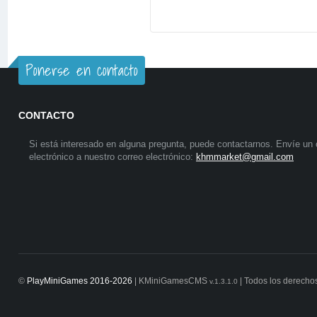
Ponerse en contacto
CONTACTO
Si está interesado en alguna pregunta, puede contactarnos. Envíe un 
electrónico a nuestro correo electrónico:
khmmarket@gmail.com
©
PlayMiniGames 2016-2026
| KMiniGamesCMS
| Todos los derecho
v.1.3.1.0