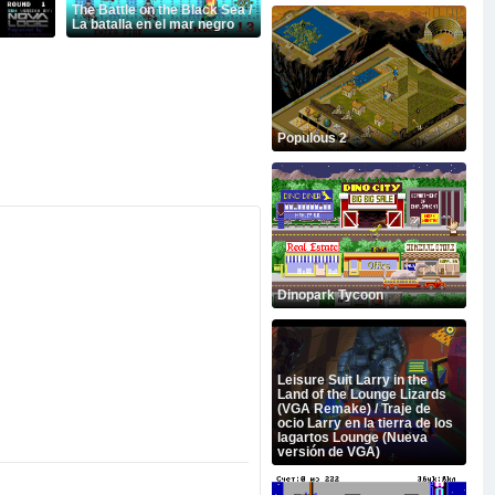
The Battle on the Black Sea /
La batalla en el mar negro
Populous 2
Dinopark Tycoon
Leisure Suit Larry in the
Land of the Lounge Lizards
(VGA Remake) / Traje de
ocio Larry en la tierra de los
lagartos Lounge (Nueva
versión de VGA)