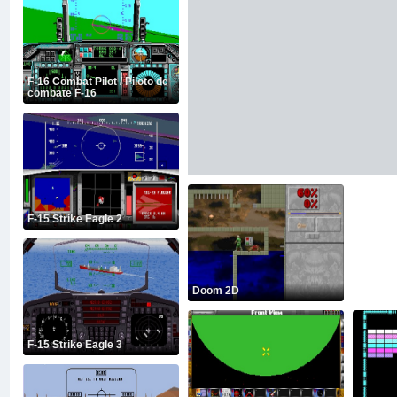
F-16 Combat Pilot / Piloto de
combate F-16
F-15 Strike Eagle 2
Doom 2D
F-15 Strike Eagle 3