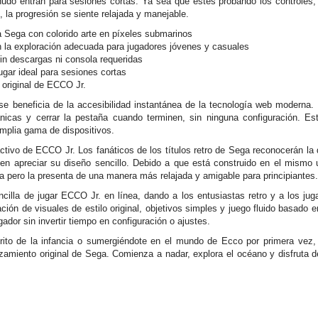
udo entran para sesiones cortas. Ya sea que estés probando los controles,
, la progresión se siente relajada y manejable.
a Sega con colorido arte en píxeles submarinos
n la exploración adecuada para jugadores jóvenes y casuales
in descargas ni consola requeridas
ugar ideal para sesiones cortas
 original de ECCO Jr.
 beneficia de la accesibilidad instantánea de la tecnología web moderna. 
cas y cerrar la pestaña cuando terminen, sin ninguna configuración. Esta 
amplia gama de dispositivos.
ctivo de ECCO Jr. Los fanáticos de los títulos retro de Sega reconocerán la di
en apreciar su diseño sencillo. Debido a que está construido en el mismo 
a pero la presenta de una manera más relajada y amigable para principiantes.
illa de jugar ECCO Jr. en línea, dando a los entusiastas retro y a los ju
ción de visuales de estilo original, objetivos simples y juego fluido basado
ador sin invertir tiempo en configuración o ajustes.
rito de la infancia o sumergiéndote en el mundo de Ecco por primera vez
nzamiento original de Sega. Comienza a nadar, explora el océano y disfruta d