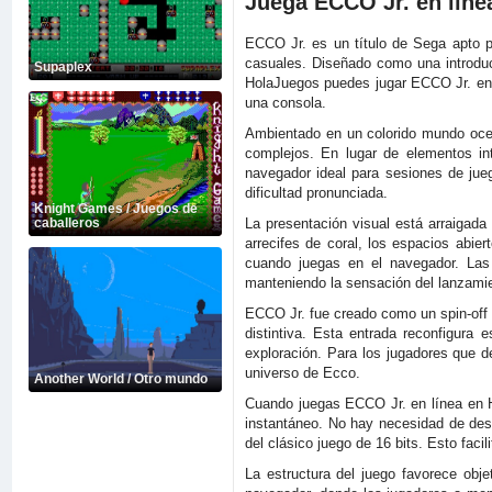
Juega ECCO Jr. en líne
ECCO Jr. es un título de Sega apto p
casuales. Diseñado como una introducc
Supaplex
HolaJuegos puedes jugar ECCO Jr. en l
una consola.
Ambientado en un colorido mundo oceán
complejos. En lugar de elementos int
navegador ideal para sesiones de jue
dificultad pronunciada.
Knight Games / Juegos de
La presentación visual está arraigada
caballeros
arrecifes de coral, los espacios abie
cuando juegas en el navegador. Las
manteniendo la sensación del lanzamien
ECCO Jr. fue creado como un spin-off 
distintiva. Esta entrada reconfigura
exploración. Para los jugadores que 
universo de Ecco.
Another World / Otro mundo
Cuando juegas ECCO Jr. en línea en H
instantáneo. No hay necesidad de des
del clásico juego de 16 bits. Esto facil
La estructura del juego favorece obj