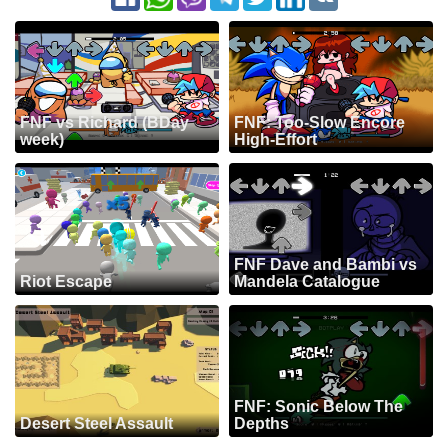
FNF vs Richard (BDay
FNF: Too-Slow Encore
week)
High-Effort
FNF Dave and Bambi vs
Riot Escape
Mandela Catalogue
FNF: Sonic Below The
Desert Steel Assault
Depths