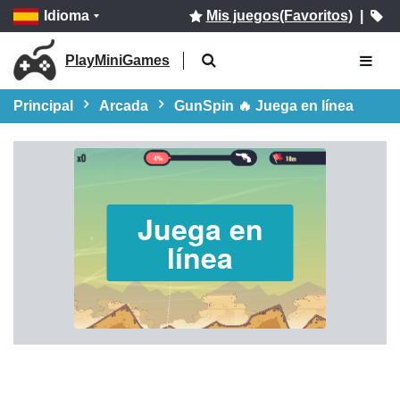
Idioma
Mis juegos(Favoritos)
|
PlayMiniGames
Principal
Arcada
GunSpin 🔥 Juega en línea
Juega en
línea