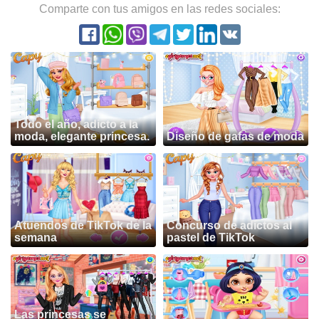
Comparte con tus amigos en las redes sociales:
Todo el año, adicto a la
moda, elegante princesa.
Diseño de gafas de moda
Atuendos de TikTok de la
Concurso de adictos al
semana
pastel de TikTok
Las princesas se