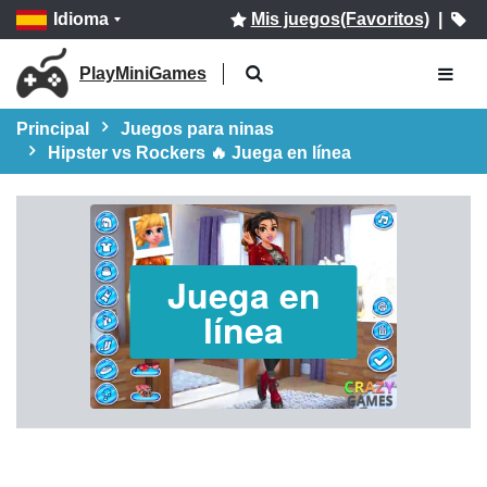
Idioma
Mis juegos(Favoritos)
|
PlayMiniGames
Principal
Juegos para ninas
Hipster vs Rockers 🔥 Juega en línea
Juega en
línea