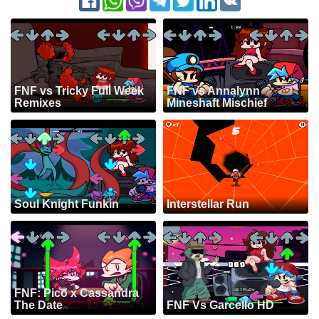
FNF vs Tricky Full Week
FNF vs Annalynn
Remixes
Mineshaft Mischief
Soul Knight Funkin
Interstellar Run
FNF: Pico x Cassandra
The Date
FNF Vs Garcello HD