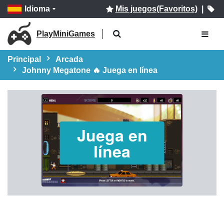
Idioma
Mis juegos(Favoritos)
|
PlayMiniGames
Principal
Arcada
Johnny Megatone 🔥 Juega en línea
Juega en
línea