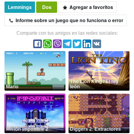
Lemmings
Dos
Agregar a favoritos
Informe sobre un juego que no funciona o error
Comparte con tus amigos en las redes sociales:
The Lion King / El rey
Mario
león
Misión imposible 2
Diggers 2: Extractores