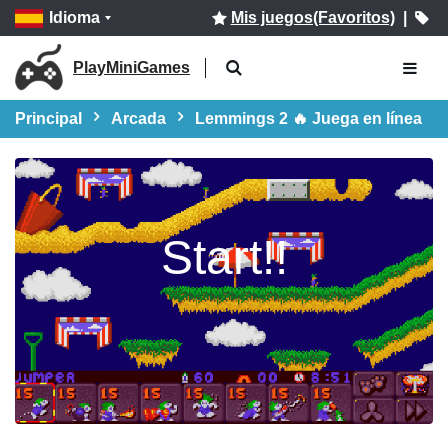
Idioma
Mis juegos(Favoritos)
|
PlayMiniGames
Principal
Arcada
Lemmings 2 🔥 Juega en línea
Start!!