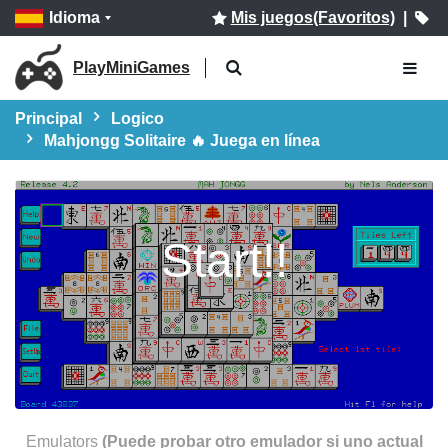
Idioma
Mis juegos(Favoritos)
|
PlayMiniGames
Principal
Logico
Mahjongg Solitaire 🔥 Juega en línea
Start!!
Emulators
(Puede probar otro emulador si uno actual