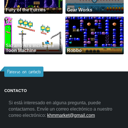
Fury of the Furries
Gear Works
Sid and Al's Incredible
Toon Machine
Robbo
Ponerse en contacto
CONTACTO
Si está interesado en alguna pregunta, puede
contactarnos. Envíe un correo electrónico a nuestro
correo electrónico:
khmmarket@gmail.com