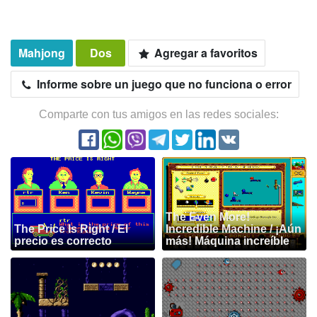
Mahjong
Dos
Agregar a favoritos
Informe sobre un juego que no funciona o error
Comparte con tus amigos en las redes sociales:
The Even More!
The Price Is Right / El
Incredible Machine / ¡Aún
precio es correcto
más! Máquina increíble