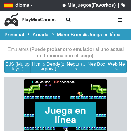
Idioma
Mis juegos(Favoritos)
|
PlayMiniGames
Principal
Arcada
Mario Bros 🔥 Juega en línea
Emulators
(Puede probar otro emulador si uno actual
no funciona con el juego)
:
EJS (Multip
Html 5 Dendy(2
Neptun J
Nes Box
Web Ne
layer)
игрока)
s
s
Juega en
línea