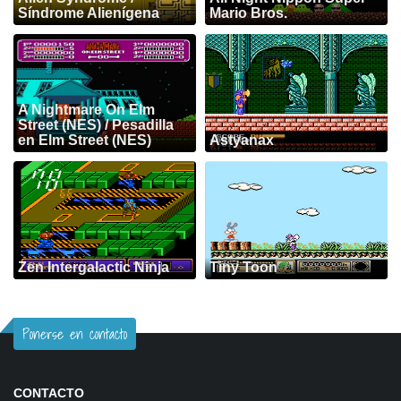
Síndrome Alienígena
Mario Bros.
A Nightmare On Elm
Street (NES) / Pesadilla
en Elm Street (NES)
Astyanax
Zen Intergalactic Ninja
Tiny Toon
Ponerse en contacto
CONTACTO