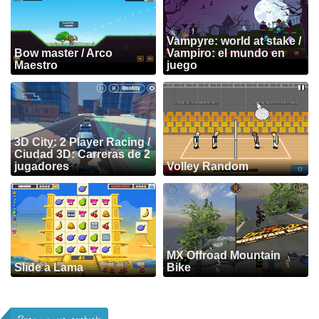
Vampyre: world at stake /
Bow master / Arco
Vampiro: el mundo en
Maestro
juego
3D City: 2 Player Racing /
Ciudad 3D: Carreras de 2
jugadores
Volley Random
MX Offroad Mountain
Slide a Lama
Bike