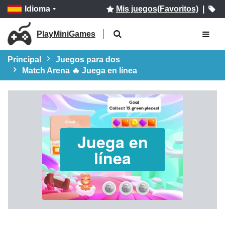
Idioma
Mis juegos(Favoritos)
|
PlayMiniGames
Principal
Juegos para dos
Match Arena 🔥 Juega en línea
Juega en
línea