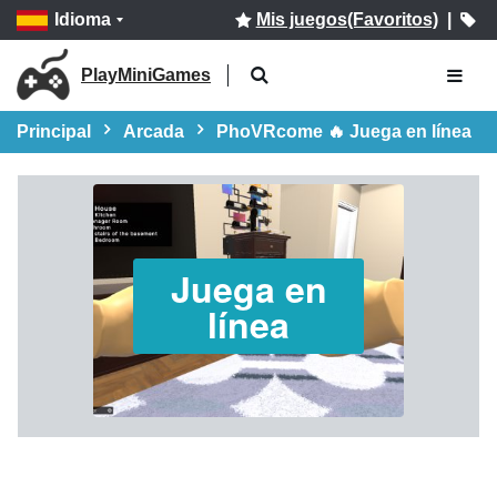
Idioma
Mis juegos(Favoritos)
|
PlayMiniGames
Principal
Arcada
PhoVRcome 🔥 Juega en línea
Juega en
línea