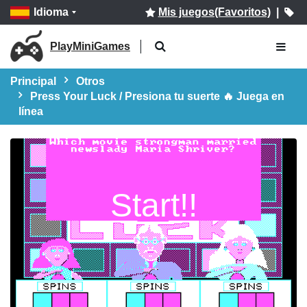
Idioma
Mis juegos(Favoritos)
|
PlayMiniGames
Principal
Otros
Press Your Luck / Presiona tu suerte 🔥 Juega en
línea
Start!!