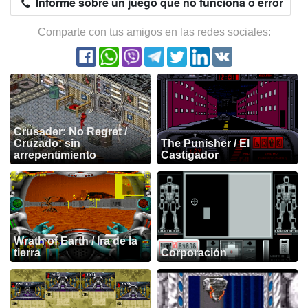
Informe sobre un juego que no funciona o error
Comparte con tus amigos en las redes sociales:
Crusader: No Regret /
Cruzado: sin
The Punisher / El
arrepentimiento
Castigador
Wrath of Earth / Ira de la
tierra
Corporación