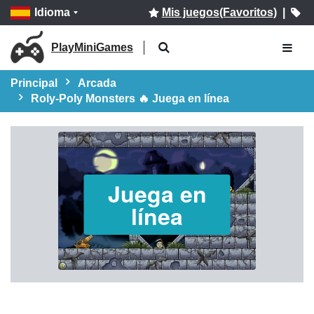
Idioma
Mis juegos(Favoritos)
|
PlayMiniGames
Principal
Arcada
Roly-Poly Monsters 🔥 Juega en línea
Juega en
línea