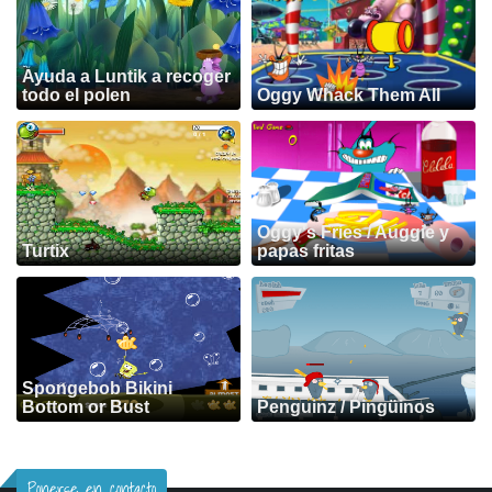
Ayuda a Luntik a recoger
todo el polen
Oggy Whack Them All
Oggy's Fries / Auggie y
Turtix
papas fritas
Spongebob Bikini
Bottom or Bust
Penguinz / Pingüinos
Ponerse en contacto