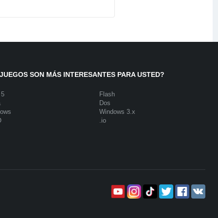
JUEGOS SON MÁS INTERESANTES PARA USTED?
 5
Flash
a
Dos
dows
Windows 3.x
O
.io