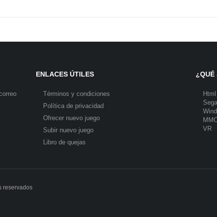
ENLACES ÚTILES
¿QUÉ 
correo
Términos y condiciones
Html
Seg
Política de privacidad
Win
Ofrecer nuevo juego
MM
VR
Subir nuevo juego
Libro de quejas
s reservados