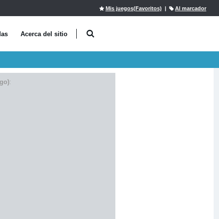
Mis juegos(Favoritos)
|
Al marcador
das
Acerca del sitio
go)
: