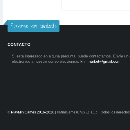
Ponerse en contacto
CONTACTO
Si está interesado en alguna pregunta, puede contactarnos. Envíe un 
electrónico a nuestro correo electrónico:
khmmarket@gmail.com
©
PlayMiniGames 2016-2026
| KMiniGamesCMS
| Todos los derecho
v.1.3.1.0