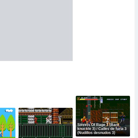
Streets Of Rage 3 (Bare
knuckle 3) / Calles de furia 3
(Nudillos desnudos 3)