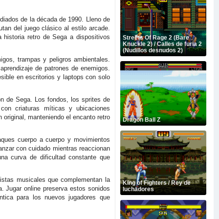
diados de la década de 1990. Lleno de
tan del juego clásico al estilo arcade.
historia retro de Sega a dispositivos
Streets Of Rage 2 (Bare
Knuckle 2) / Calles de furia 2
(Nudillos desnudos 2)
igos, trampas y peligros ambientales.
l aprendizaje de patrones de enemigos.
sible en escritorios y laptops con solo
n de Sega. Los fondos, los sprites de
con criaturas míticas y ubicaciones
 original, manteniendo el encanto retro
Dragon Ball Z
ataques cuerpo a cuerpo y movimientos
vanzar con cuidado mientras reaccionan
a curva de dificultad constante que
pistas musicales que complementan la
King of Fighters / Rey de
a. Jugar online preserva estos sonidos
luchadores
éntica para los nuevos jugadores que