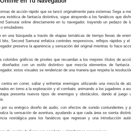
Online en Tu Navegador
ormas de acción rápido que se lanzó originalmente para sistemas Sega a me
a estética de fantasía distintiva, sigue atrayendo a los fanáticos que disfru
 Samurai online directamente en tu navegador, trayendo un pedazo de la 
 o emuladores.
o en una búsqueda a través de etapas temáticas de tiempo llenas de enem
6 bits, Second Samurai enfatiza controles responsivos, reflejos rápidos y e
gador preserva la apariencia y sensación del original mientras lo hace acce
coloridos gráficos de píxeles que recuerdan a los mejores títulos de acció
 diseñados con un estilo distintivo que mezcla elementos de fantasía 
gador, estos visuales se renderizan de una manera que respeta la resolución
centra en correr, saltar y enfrentar enemigos utilizando una mezcla de 
urados en torno a la exploración y el combate, animando a los jugadores a a
tapa presenta nuevos tipos de enemigos y obstáculos, dando al juego un
ia.
por su enérgico diseño de audio, con efectos de sonido contundentes y 
ealza la sensación de aventura, ayudando a que cada área se sienta distint
encia nostálgica para los fanáticos que regresan y una introducción aut