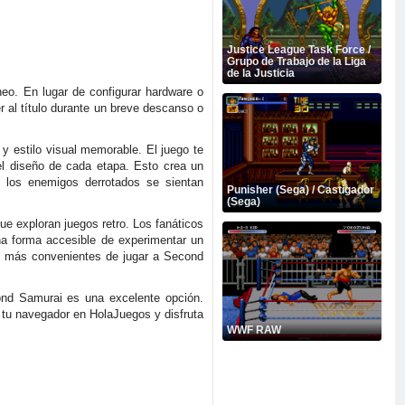
Justice League Task Force /
Grupo de Trabajo de la Liga
de la Justicia
eo. En lugar de configurar hardware o
r al título durante un breve descanso o
y estilo visual memorable. El juego te
el diseño de cada etapa. Esto crea un
y los enemigos derrotados se sientan
Punisher (Sega) / Castigador
(Sega)
e exploran juegos retro. Los fanáticos
una forma accesible de experimentar un
as más convenientes de jugar a Second
ond Samurai es una excelente opción.
 tu navegador en HolaJuegos y disfruta
WWF RAW