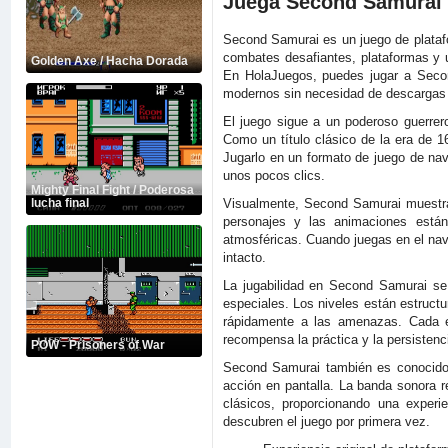
Juega Second Samurai 
Second Samurai es un juego de plataf
combates desafiantes, plataformas y un
Golden Axe / Hacha Dorada
En HolaJuegos, puedes jugar a Second
modernos sin necesidad de descargas
El juego sigue a un poderoso guerrer
Como un título clásico de la era de 1
Jugarlo en un formato de juego de nave
unos pocos clics.
Mighty Final Fight / Poderosa
Visualmente, Second Samurai muestra 
lucha final
personajes y las animaciones están
atmosféricas. Cuando juegas en el nave
intacto.
La jugabilidad en Second Samurai se 
especiales. Los niveles están estruct
rápidamente a las amenazas. Cada e
recompensa la práctica y la persistenc
POW - Prisoners of War
Second Samurai también es conocido 
acción en pantalla. La banda sonora r
clásicos, proporcionando una experi
descubren el juego por primera vez.