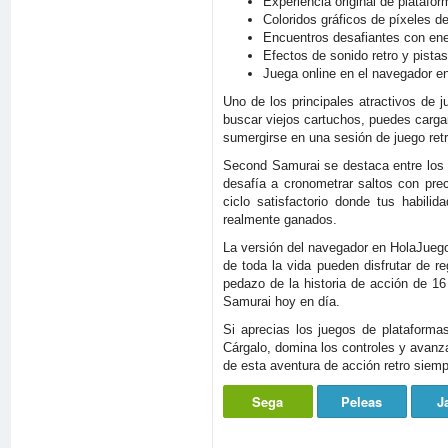
Experiencia original de plataf
Coloridos gráficos de píxeles de
Encuentros desafiantes con ene
Efectos de sonido retro y pista
Juega online en el navegador en
Uno de los principales atractivos de
buscar viejos cartuchos, puedes cargar
sumergirse en una sesión de juego ret
Second Samurai se destaca entre los j
desafía a cronometrar saltos con pre
ciclo satisfactorio donde tus habil
realmente ganados.
La versión del navegador en HolaJuego
de toda la vida pueden disfrutar de r
pedazo de la historia de acción de 1
Samurai hoy en día.
Si aprecias los juegos de plataform
Cárgalo, domina los controles y avanz
de esta aventura de acción retro siemp
Sega
Peleas
J