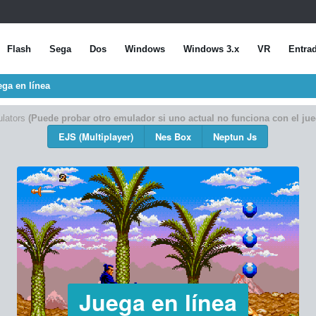
Flash
Sega
Dos
Windows
Windows 3.x
VR
Entra
ga en línea
lators
(Puede probar otro emulador si uno actual no funciona con el jue
EJS (Multiplayer)
Nes Box
Neptun Js
Juega en línea