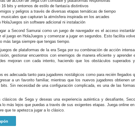
ormas de acción de Sega con combate y plataformas responsivas
 16 bits y entornos de estilo de fantasía distintivos
migos y peligros a través de diversas etapas temáticas de tiempo
s musicales que capturan la atmósfera inspirada en los arcades
 HolaJuegos sin software adicional ni instalación
 jugar a Second Samurai como un juego de navegador es el acceso instantán
 el juego en HolaJuegos y comenzar a jugar en segundos. Esto facilita volve
ro más larga siempre que tengas tiempo.
uegos de plataformas de la era Sega por su combinación de acción intensa 
cisión, gestionar encuentros con enemigos de manera eficiente y aprender 
idades mejoran con cada intento, haciendo que los obstáculos superados 
s es adecuada tanto para jugadores nostálgicos como para recién llegados qu
egresar a un favorito familiar, mientras que los nuevos jugadores obtienen 
6 bits. Sin necesidad de una configuración complicada, es una de las form
as clásicos de Sega y deseas una experiencia auténtica y desafiante, Sec
a lo más lejos que puedas a través de sus exigentes etapas. Juega online en
re que te apetezca jugar a lo clásico.
apón