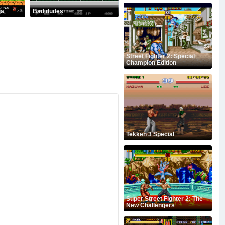
ja
Bad dudes
Street Fighter 2: Special
Champion Edition
Tekken 3 Special
Super Street Fighter 2: The
New Challengers