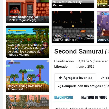
Nekketsu! River City
Ransom
Little 
Double Dragon (Sega) /
Doble Dragón (Sega)
Last Action Hero
Angry G
Water Margin: The Tales of
Clouds and Winds / Margen
Second Samurai /
de agua: los cuentos de
nubes y vientos
Clasificación
: 4,33 de 5 (basado en 
Liberado
: enero 2019
Agregar a favoritos
<> E
Comparte con tus amigos en la
Magical Flying Hat: Turbo
Adventure!
DESCRIPCIÓN
REVISIÓN DE VIDEO