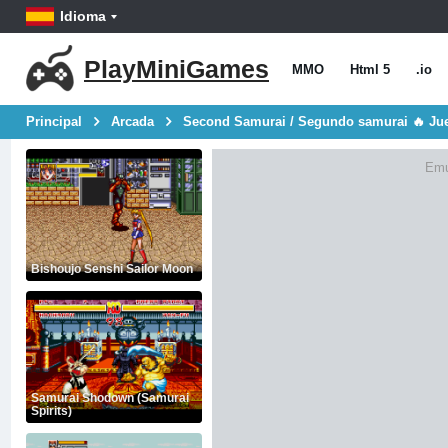
Idioma
PlayMiniGames
MMO
Html 5
.io
Principal
Arcada
Second Samurai / Segundo samurai 🔥 Jue
Emu
Bishoujo Senshi Sailor Moon
Samurai Shodown (Samurai
Spirits)