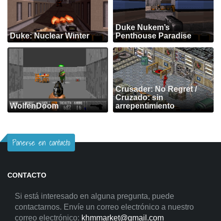
Duke Nukem’s
Duke: Nuclear Winter
Penthouse Paradise
Crusader: No Regret /
Cruzado: sin
WolfenDoom
arrepentimiento
Ponerse en contacto
CONTACTO
Si está interesado en alguna pregunta, puede
contactarnos. Envíe un correo electrónico a nuestro
correo electrónico:
khmmarket@gmail.com