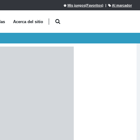
Mis juegos(Favoritos)
|
Al marcador
das
Acerca del sitio