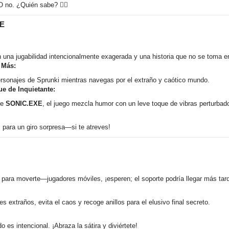
 no. ¿Quién sabe? 🤷‍♂️
XE
 una jugabilidad intencionalmente exagerada y una historia que no se toma en
 Más:
ersonajes de Sprunki mientras navegas por el extraño y caótico mundo.
e de Inquietante:
te
SONIC.EXE
, el juego mezcla humor con un leve toque de vibras perturbad
s para un giro sorpresa—si te atreves!
para moverte—jugadores móviles, ¡esperen; el soporte podría llegar más tar
s extraños, evita el caos y recoge anillos para el elusivo final secreto.
 es intencional. ¡Abraza la sátira y diviértete!