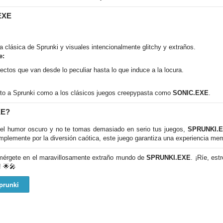
EXE
a clásica de Sprunki y visuales intencionalmente glitchy y extraños.
e:
ctos que van desde lo peculiar hasta lo que induce a la locura.
to a Sprunki como a los clásicos juegos creepypasta como
SONIC.EXE
.
XE?
, el humor oscuro y no te tomas demasiado en serio tus juegos,
SPRUNKI.
simplemente por la diversión caótica, este juego garantiza una experiencia me
érgete en el maravillosamente extraño mundo de
SPRUNKI.EXE
. ¡Ríe, es
! 🌟🎤
prunki