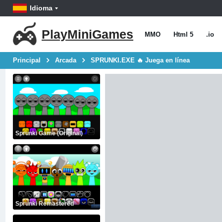
Idioma
PlayMiniGames
MMO
Html 5
.io
Principal
Arcada
SPRUNKI.EXE 🔥 Juega en línea
Sprunki Game (Original)
Sprunki Remastered