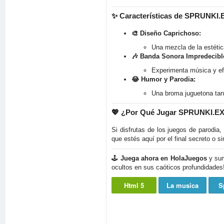
✨
Características de SPRUNKI.
🎨 Diseño Caprichoso:
Una mezcla de la estétic
🎶 Banda Sonora Impredecibl
Experimenta música y efe
😂 Humor y Parodia:
Una broma juguetona tan
💖
¿Por Qué Jugar SPRUNKI.E
Si disfrutas de los juegos de parodia
que estés aquí por el final secreto o 
🕹️
Juega ahora en HolaJuegos
y sum
ocultos en sus caóticos profundidades
Html 5
La musica
S