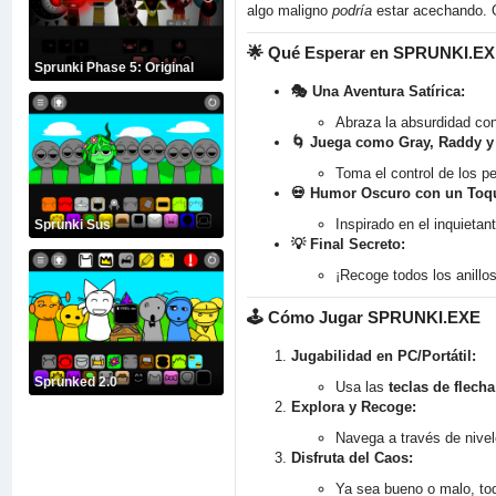
algo maligno
podría
estar acechando. O
🌟
Qué Esperar en SPRUNKI.E
Sprunki Phase 5: Original
🎭 Una Aventura Satírica:
Abraza la absurdidad con
🌀 Juega como Gray, Raddy y
Toma el control de los p
💀 Humor Oscuro con un Toqu
Inspirado en el inquietan
Sprunki Sus
💡 Final Secreto:
¡Recoge todos los anillo
🕹️
Cómo Jugar SPRUNKI.EXE
Jugabilidad en PC/Portátil:
Sprunked 2.0
Usa las
teclas de flecha
Explora y Recoge:
Navega a través de nivele
Disfruta del Caos:
Ya sea bueno o malo, todo