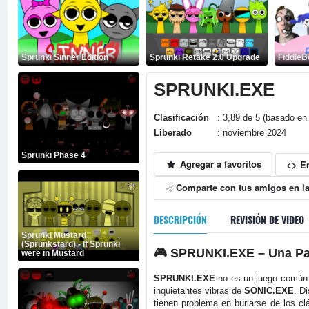
Sprunki Sinner Edition
Sprunki Retake 2.0 Upgrade
FiddleB
SPRUNKI.EXE
Clasificación
: 3,89 de 5 (basado en
Liberado
: noviembre 2024
Sprunki Phase 4
Agregar a favoritos
<> E
Comparte con tus amigos en la
DESCRIPCIÓN
REVISIÓN DE VIDEO
Sprunki Mustard
(Sprunkstard) - If Sprunki
🎮
SPRUNKI.EXE – Una Par
were in Mustard
SPRUNKI.EXE
no es un juego común—
inquietantes vibras de
SONIC.EXE
. D
tienen problema en burlarse de los cl