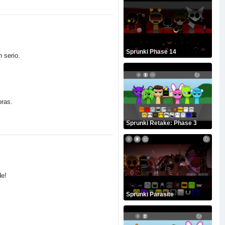
Sprunki Phase 14
 serio.
oras.
Sprunki Retake: Phase 3
de!
Sprunki Parasite