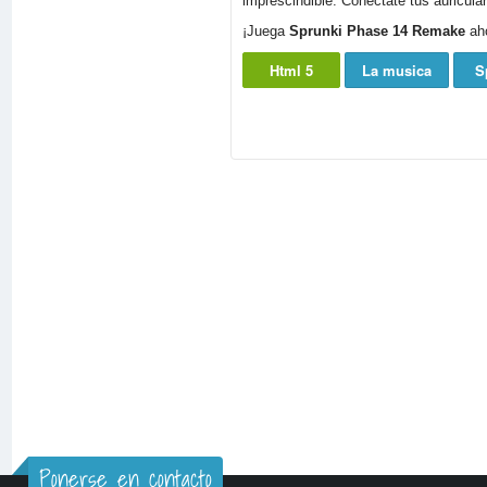
imprescindible. Conéctate tus auricular
¡Juega
Sprunki Phase 14 Remake
aho
Html 5
La musica
S
Ponerse en contacto