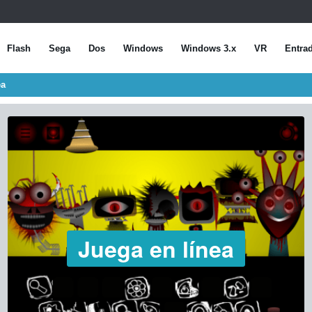
Flash
Sega
Dos
Windows
Windows 3.x
VR
Entra
ea
Juega en línea