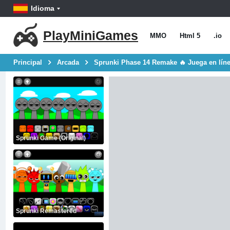
Idioma
PlayMiniGames
MMO
Html 5
.io
Principal
Arcada
Sprunki Phase 14 Remake 🔥 Juega en lín
Sprunki Game (Original)
Sprunki Remastered