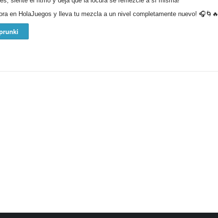
es, siente el ritmo y deja que la locura se remezcle a sí misma!
ra en HolaJuegos y lleva tu mezcla a un nivel completamente nuevo! 🎧🌀
prunki