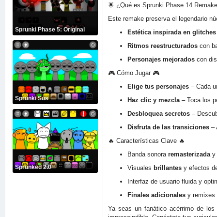
🌟 ¿Qué es Sprunki Phase 14 Remake
Este remake preserva el legendario n
Sprunki Phase 5: Original
Estética inspirada en glitches
Ritmos reestructurados
con ba
Personajes mejorados
con dis
🎮 Cómo Jugar 🎮
Elige tus personajes
– Cada un
Sprunki Sus
Haz clic y mezcla
– Toca los p
Desbloquea secretos
– Descubr
Disfruta de las transiciones
– 
🔥 Características Clave 🔥
Banda sonora
remasterizada
y 
Sprunked 2.0
Visuales
brillantes
y efectos de
Interfaz de usuario fluida y opt
Finales adicionales
y remixes 
Ya seas un fanático acérrimo de los