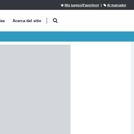
Mis juegos(Favoritos)
|
Al marcador
das
Acerca del sitio