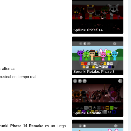
Sprunki Phase 14
 alternas
Sprunki Retake: Phase 3
usical en tiempo real
Sprunki Parasite
runki Phase 14 Remake
es un juego