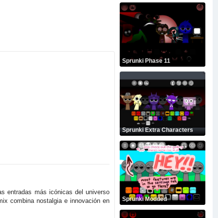
Sprunki Phase 11
Sprunki Extra Characters
as entradas más icónicas del universo
Sprunki Modded
mix combina nostalgia e innovación en