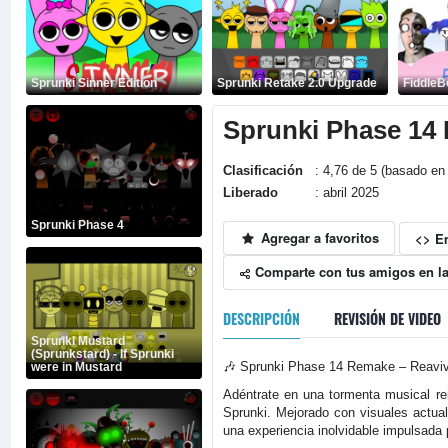
Sprunki Sinner Edition
Sprunki Retake 2.0 Upgrade
FiddleB
Sprunki Phase 14
Clasificación
: 4,76 de 5 (basado en
Liberado
: abril 2025
Sprunki Phase 4
Agregar a favoritos
<> E
Comparte con tus amigos en la
DESCRIPCIÓN
REVISIÓN DE VIDEO
Sprunki Mustard
(Sprunkstard) - If Sprunki
🎶 Sprunki Phase 14 Remake – Reaviv
were in Mustard
Adéntrate en una tormenta musical r
Sprunki. Mejorado con visuales actua
una experiencia inolvidable impulsada p