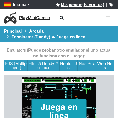
Idioma
Mis juegos(Favoritos)
|
PlayMiniGames
Principal
Arcada
Terminator (Dandy) 🔥 Juega en línea
Emulators
(Puede probar otro emulador si uno actual
no funciona con el juego)
:
EJS (Multip
Html 5 Dendy(2
Neptun J
Nes Box
Web Ne
layer)
игрока)
s
s
Juega en
línea