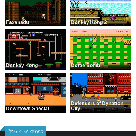
Faxanadu
Donkey Kong 2
Donkey Kong
Dorae Bomb
Defenders of Dynatron
Downtown Special
City
Ponerse en contacto