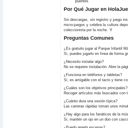
puentes.
Por Qué Jugar en HolaJu
Sin descargas, sin registro y juego in
micro-juegos y celebra la cultura depo
coleccionista por la noche. 🏅
Preguntas Comunes
¿Es gratuito jugar al Parque Infantil 
Sí, puedes jugarlo en línea de forma g
¿Necesito instalar algo?
No se requiere instalación. Abre la pág
¿Funciona en teléfonos y tabletas?
Sí, es amigable con el tacto y tiene 
¿Cuáles son los objetivos principales?
Recoger artículos más buscados con te
¿Cuánto dura una sesión típica?
Las carreras rápidas toman unos minut
¿Hay algo para los fanáticos de la mú
Sí, mantén un ojo en un dúo con casco
¿Puedo repetir escenas?