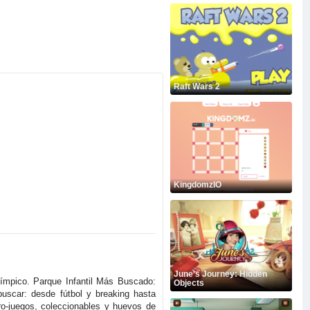
Raft Wars 2
KingdomzIO
June's Journey: Hidden
alímpico. Parque Infantil Más Buscado:
Objects
uscar: desde fútbol y breaking hasta
cro-juegos, coleccionables y huevos de