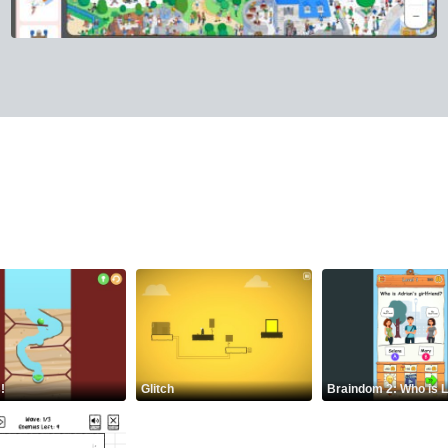
!
Glitch
Braindom 2: Who is 