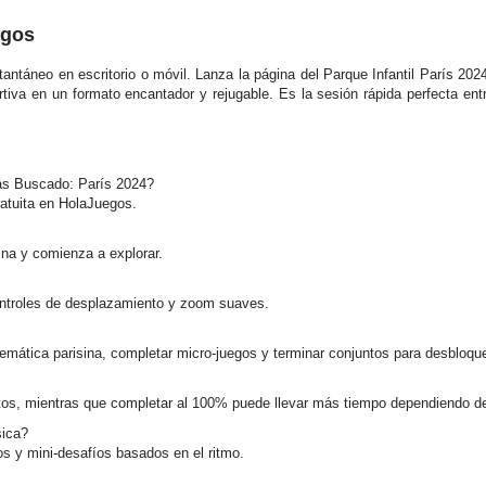
egos
stantáneo en escritorio o móvil. Lanza la página del Parque Infantil París 20
rtiva en un formato encantador y rejugable. Es la sesión rápida perfecta en
Más Buscado: París 2024?
ratuita en HolaJuegos.
ina y comienza a explorar.
controles de desplazamiento y zoom suaves.
mática parisina, completar micro-juegos y terminar conjuntos para desbloque
os, mientras que completar al 100% puede llevar más tiempo dependiendo de
sica?
s y mini-desafíos basados en el ritmo.