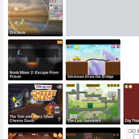
Orb.farm
Noob Miner 2: Escape From
Prison
Stickman Draw the Bridge
The Tom and Jerry Show
Cheese Dash
The Last Survivors
Dig This