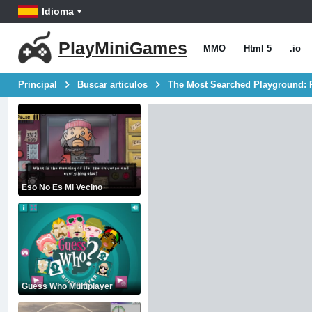
Idioma
PlayMiniGames
MMO
Html 5
.io
Principal
Buscar articulos
The Most Searched Playground: P
Eso No Es Mi Vecino
Guess Who Multiplayer