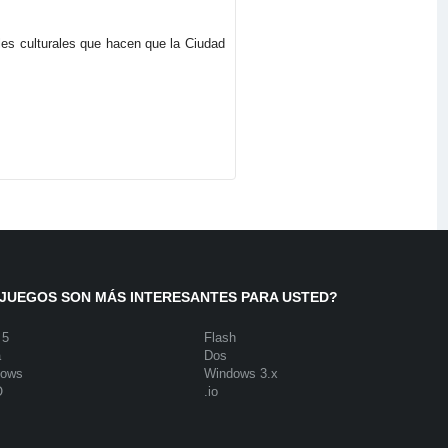
les culturales que hacen que la Ciudad
JUEGOS SON MÁS INTERESANTES PARA USTED?
 5
Flash
a
Dos
dows
Windows 3.x
O
.io