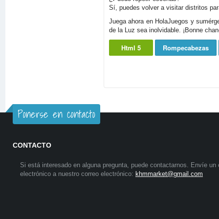
Sí, puedes volver a visitar distritos p
Juega ahora en HolaJuegos y sumérgete
de la Luz sea inolvidable. ¡Bonne chan
Html 5
Rompecabezas
Ponerse en contacto
CONTACTO
Si está interesado en alguna pregunta, puede contactarnos. Envíe un 
electrónico a nuestro correo electrónico:
khmmarket@gmail.com