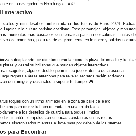
ente en tu navegador en HolaJuegos. 🗼🥐
l Interactivo
s ocultos y mini-desafíos ambientada en los temas de París 2024. Podr
 los lugares y la cultura parisina cotidiana. Toca personajes, objetos y monum
ás momentos más buscados con temática parisina descubrirás: finales de sp
relevos de antorchas, posturas de esgrima, remo en la ribera y salidas nocturna
enza a desplazarte por distritos como la ribera, la plaza del estadio y la plaza
pistas y destellos brillantes que marcan objetos interactivos.
para recogerlos; algunos desbloquean micro-juegos dentro de la escena.
uego regresa a áreas anteriores para revelar secretos recién activados.
ción con amigos y desafíalos a superar tu tiempo. 🎮
 tus toques con un ritmo animado en la zona de baile callejero.
ítmicas para cruzar la línea de meta sin una salida falsa.
pidamente a los destellos de guardia para toques limpios.
uedas: mantén el impulso con entradas constantes en las rectas.
emos sincronizados mientras el bote pasa por debajo de los puentes.
os para Encontrar