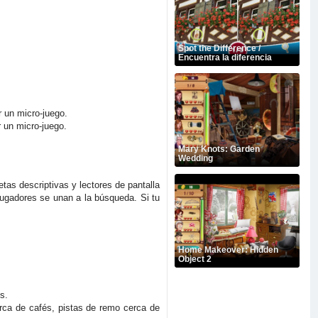
Spot the Difference /
Encuentra la diferencia
r un micro-juego.
r un micro-juego.
Mary Knots: Garden
Wedding
tas descriptivas y lectores de pantalla
 jugadores se unan a la búsqueda. Si tu
Home Makeover: Hidden
Object 2
s.
rca de cafés, pistas de remo cerca de