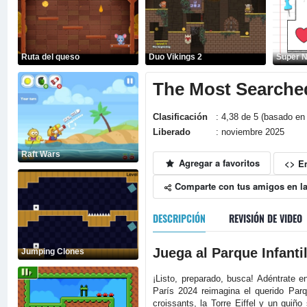
Ruta del queso
Duo Vikings 2
Super 
The Most Searched
Clasificación
: 4,38 de 5 (basado en 
Liberado
: noviembre 2025
Raft Wars
Agregar a favoritos
<> E
Comparte con tus amigos en la
DESCRIPCIÓN
REVISIÓN DE VIDEO
Juega al Parque Infant
Jumping Clones
¡Listo, preparado, busca! Adéntrate e
París 2024 reimagina el querido Par
croissants, la Torre Eiffel y un guiñ