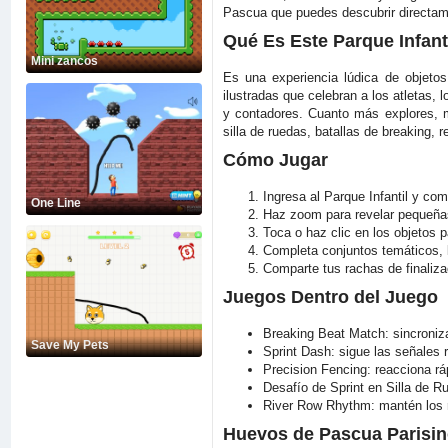
Pascua que puedes descubrir directam
Qué Es Este Parque Infanti
Mini zancos
Es una experiencia lúdica de objeto
ilustradas que celebran a los atletas,
y contadores. Cuanto más explores, m
silla de ruedas, batallas de breaking, 
Cómo Jugar
Ingresa al Parque Infantil y comi
One Line
Haz zoom para revelar pequeñas 
Toca o haz clic en los objetos 
Completa conjuntos temáticos, l
Comparte tus rachas de finaliza
Juegos Dentro del Juego
Breaking Beat Match: sincroniza
Save My Pets
Sprint Dash: sigue las señales r
Precision Fencing: reacciona rá
Desafío de Sprint en Silla de R
River Row Rhythm: mantén los r
Huevos de Pascua Parisin