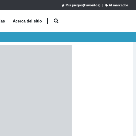
Mis juegos(Favoritos)
|
Al marcador
das
Acerca del sitio