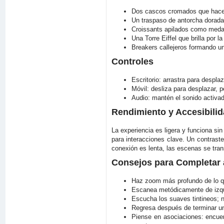
Dos cascos cromados que hacen 
Un traspaso de antorcha dorada j
Croissants apilados como medal
Una Torre Eiffel que brilla por 
Breakers callejeros formando u
Controles
Escritorio: arrastra para despla
Móvil: desliza para desplazar, p
Audio: mantén el sonido activa
Rendimiento y Accesibili
La experiencia es ligera y funciona si
para interacciones clave. Un contraste
conexión es lenta, las escenas se tra
Consejos para Completar 
Haz zoom más profundo de lo qu
Escanea metódicamente de izquie
Escucha los suaves tintineos; 
Regresa después de terminar un
Piense en asociaciones: encue