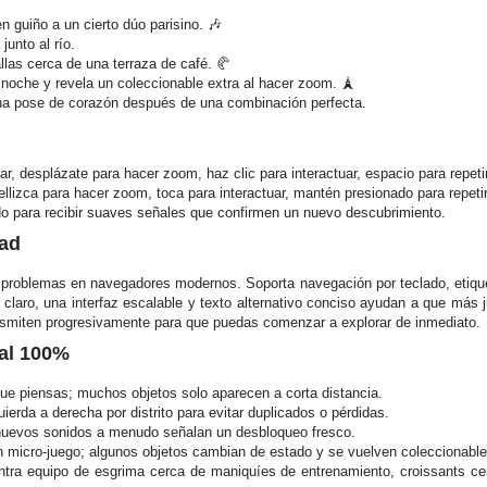
guiño a un cierto dúo parisino. 🎶
unto al río.
las cerca de una terraza de café. 🥐
la noche y revela un coleccionable extra al hacer zoom. 🗼
na pose de corazón después de una combinación perfecta.
zar, desplázate para hacer zoom, haz clic para interactuar, espacio para repeti
ellizca para hacer zoom, toca para interactuar, mantén presionado para repeti
do para recibir suaves señales que confirmen un nuevo descubrimiento.
dad
n problemas en navegadores modernos. Soporta navegación por teclado, etique
 claro, una interfaz escalable y texto alternativo conciso ayudan a que más
nsmiten progresivamente para que puedas comenzar a explorar de inmediato.
al 100%
e piensas; muchos objetos solo aparecen a corta distancia.
rda a derecha por distrito para evitar duplicados o pérdidas.
nuevos sonidos a menudo señalan un desbloqueo fresco.
 micro-juego; algunos objetos cambian de estado y se vuelven coleccionable
ntra equipo de esgrima cerca de maniquíes de entrenamiento, croissants ce