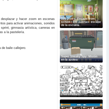
ás desplazar y hacer zoom en escenas
100 Doors: Escape from
school / 100 puertas: escape
entos para activar animaciones, sonidos
de la escuela
rint, gimnasia artística, carreras en
s a la pastelería.
 de baile callejero.
Super Sneaky Spy: Misión
en la azotea
Heartreasure