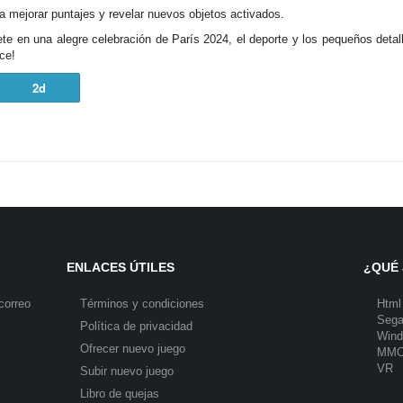
ara mejorar puntajes y revelar nuevos objetos activados.
 en una alegre celebración de París 2024, el deporte y los pequeños detal
ce!
2d
ENLACES ÚTILES
¿QUÉ 
correo
Términos y condiciones
Html
Seg
Política de privacidad
Win
Ofrecer nuevo juego
MM
VR
Subir nuevo juego
Libro de quejas