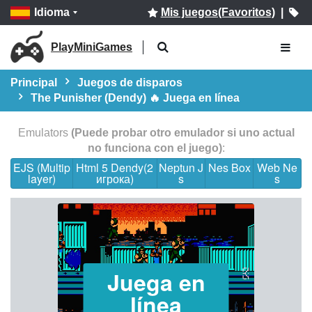
Idioma
Mis juegos(Favoritos)
|
PlayMiniGames
Principal
Juegos de disparos
The Punisher (Dendy) 🔥 Juega en línea
Emulators
(Puede probar otro emulador si uno actual
no funciona con el juego)
:
EJS (Multip
Html 5 Dendy(2
Neptun J
Nes Box
Web Ne
layer)
игрока)
s
s
Juega en
línea