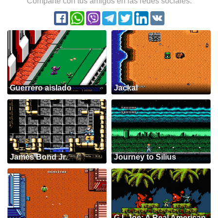
Comparte con tus amigos en las redes sociales:
Guerrero aislado
Jackal
James Bond Jr.
Journey to Silius
G.I. Joe: A Real American