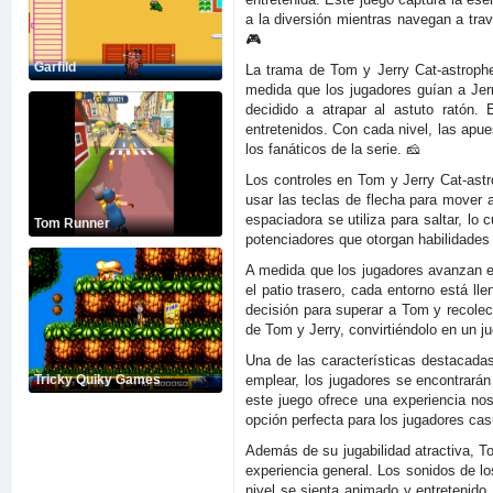
a la diversión mientras navegan a tra
🎮
Garfild
La trama de Tom y Jerry Cat-astrophe
medida que los jugadores guían a Jer
decidido a atrapar al astuto ratón
entretenidos. Con cada nivel, las apu
los fanáticos de la serie. 🧀
Los controles en Tom y Jerry Cat-astr
usar las teclas de flecha para mover a
espaciadora se utiliza para saltar, lo
Tom Runner
potenciadores que otorgan habilidades 
A medida que los jugadores avanzan en
el patio trasero, cada entorno está l
decisión para superar a Tom y recolec
de Tom y Jerry, convirtiéndolo en un ju
Una de las características destacadas
emplear, los jugadores se encontrarán
Tricky Quiky Games
este juego ofrece una experiencia nos
opción perfecta para los jugadores cas
Además de su jugabilidad atractiva, T
experiencia general. Los sonidos de lo
nivel se sienta animado y entretenid