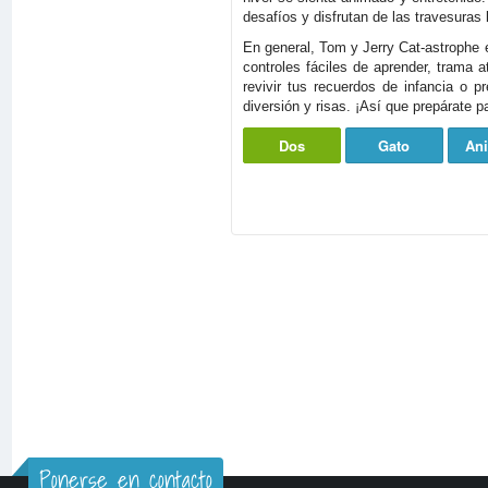
desafíos y disfrutan de las travesuras 
En general, Tom y Jerry Cat-astrophe e
controles fáciles de aprender, trama 
revivir tus recuerdos de infancia o 
diversión y risas. ¡Así que prepárate 
Dos
Gato
An
Ponerse en contacto