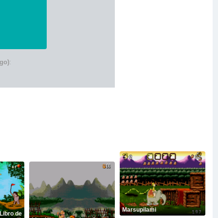
go)
:
Marsupilami
Libro de