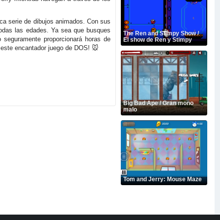
nica serie de dibujos animados. Con sus
e todas las edades. Ya sea que busques
The Ren and Stimpy Show /
go seguramente proporcionará horas de
El show de Ren y Stimpy
en este encantador juego de DOS! 🐭
Big Bad Ape / Gran mono
malo
Tom and Jerry: Mouse Maze