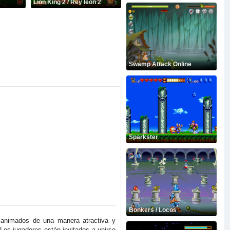
Lion King 2 / Rey leon 2
Swamp Attack Online
Sparkster
Bonkers / Locos
 animados de una manera atractiva y
 ¡Los jugadores están invitados a unirse