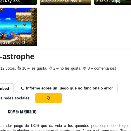
g / Rey león
Juego de dinosaurios 3D
la selva (Sega)
g 3 / Rey leon 3
-astrophe
12 votos. 👍 10 – les gusta, 👎 2 – no les gusta, 💬 0 – comentarios)
Informe sobre un juego que no funciona o error
mbed
s redes sociales
COMENTARIOS(0)
antador juego de DOS que da vida a los queridos personajes de dibujos
cia de la clásica rivalidad entre el astuto ratón, Jerry, y el torpe gato, Tom.