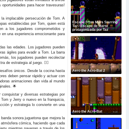
s oportunidades para hacer travesuras!
a la implacable persecución de Tom. A
Escape From Mars Starring
mpas establecidas por Tom, quien está
Taz / Escape de Marte
nen a los jugadores comprometidos y
protagonizada por Taz
te en una experiencia emocionante para
todas las edades. Los jugadores pueden
bras ágiles para evadir a Tom. La barra
Además, los jugadores pueden recolectar
 de estrategia al juego. 🏃‍♂️
desafíos únicos. Desde la cocina hasta
Aero the Acro-Bat 2
dores deben pensar rápido y actuar con
ntadoras animaciones dan vida al mundo
inales. 🌟
 conquistar y diversas estrategias por
 Tom y Jerry o nuevo en la franquicia,
cción y estrategia lo convierte en una
Aero the Acro-Bat
a banda sonora juguetona que mejora la
 la atmósfera cómica, haciendo que cada
erry mientras navegan a través de los