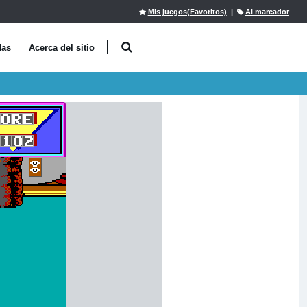
Mis juegos(Favoritos)
|
Al marcador
das
Acerca del sitio