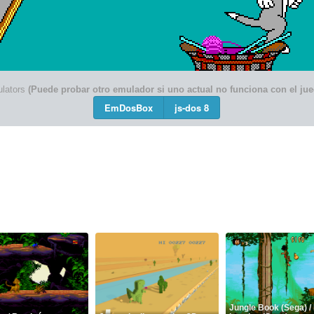
lators
(Puede probar otro emulador si uno actual no funciona con el jue
EmDosBox
js-dos 8
Jungle Book (Sega) / 