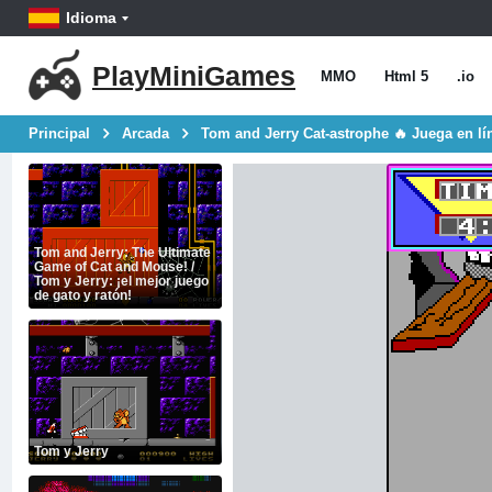
Idioma
PlayMiniGames
MMO
Html 5
.io
Principal
Arcada
Tom and Jerry Cat-astrophe 🔥 Juega en lí
Tom and Jerry: The Ultimate
Game of Cat and Mouse! /
Tom y Jerry: ¡el mejor juego
de gato y ratón!
Tom y Jerry