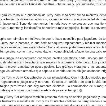
vés de varios niveles llenos de desafíos, obstáculos y, por supuesto, mucha
 gira en torno a la búsqueda de Jerry para recolectar queso mientras evit
ry a través de diferentes entornos, se encontrarán con una variedad de tra
. El juego está lleno de momentos humorísticos y sorpresas que mantie
estas aumentan y los desafíos se vuelven más complejos, lo que lo convier
ophe son simples e intuitivos, lo que lo hace accesible para jugadores de 
 Jerry por la pantalla, lo que permite esquivar rápidamente y realizar manio
 cual es esencial para evitar obstáculos y alcanzar plataformas más altas. 
temporales, como mayor velocidad o invulnerabilidad, añadiendo una capa extra
 el juego, se encontrarán con varios niveles temáticos, cada uno con sus 
leno de elementos interactivos que mejoran la experiencia de juego. Los juga
tar la mayor cantidad de queso posible. Los gráficos vibrantes y las enca
ego visualmente atractivo que captura el espíritu de los dibujos animados orig
 de Tom y Jerry Cat-astrophe es su rejugabilidad. Con múltiples niveles por
 regresando al juego una y otra vez. Ya seas un fanático de toda la vida de
tálgica pero fresca que seguramente deleitará. La combinación de humor, a
uales que buscan una forma divertida de pasar el tiempo. 😄
om y Jerry Cat-astrophe también presenta efectos de sonido pegajosos y un
s frustrados maullidos de Tom y los triunfantes chillidos de Jerry añaden a
o. Los jugadores se encontrarán inmersos en el mundo caprichoso de Tom y J