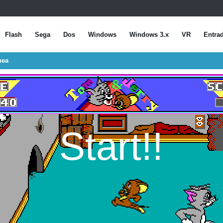
Flash
Sega
Dos
Windows
Windows 3.x
VR
Entra
nea
Start!!