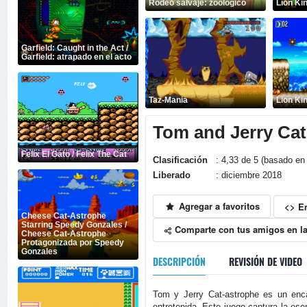
Rodeo salvaje: zoológico
Lion Kin
Garfield: Caught in the Act /
Garfield: atrapado en el acto
Taz-Mania
Lion Kin
Tom and Jerry Cat
Felix El Gato / Felix The Cat
Clasificación
: 4,33 de 5 (basado en 
Liberado
: diciembre 2018
Agregar a favoritos
<> E
Cheese Cat-Astrophe
Starring Speedy Gonzales /
Comparte con tus amigos en la
Cheese Cat-Astrophe
Protagonizada por Speedy
Gonzales
DESCRIPCIÓN
REVISIÓN DE VIDEO
Tom y Jerry Cat-astrophe es un enc
entretenida. Este juego captura la esen