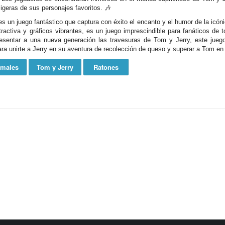
ligeras de sus personajes favoritos. 🎶
s un juego fantástico que captura con éxito el encanto y el humor de la icó
atractiva y gráficos vibrantes, es un juego imprescindible para fanáticos d
presentar a una nueva generación las travesuras de Tom y Jerry, este jue
para unirte a Jerry en su aventura de recolección de queso y superar a Tom 
imales
Tom y Jerry
Ratones