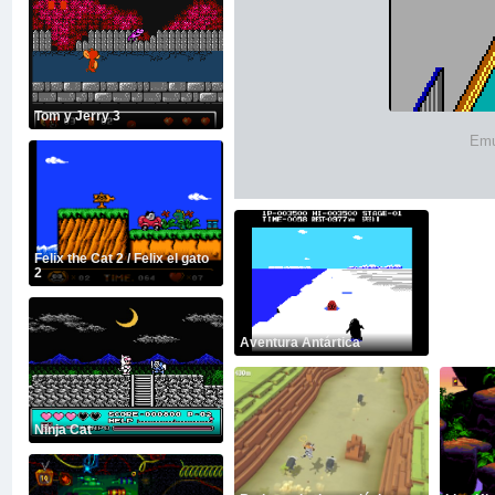
Tom y Jerry 3
Emu
Felix the Cat 2 / Felix el gato
2
Aventura Antártica
Ninja Cat