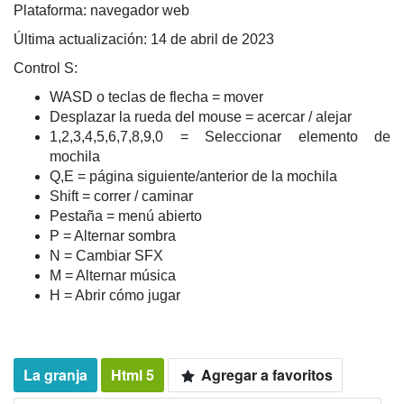
Plataforma: navegador web
Última actualización: 14 de abril de 2023
Control S:
WASD o teclas de flecha = mover
Desplazar la rueda del mouse = acercar / alejar
1,2,3,4,5,6,7,8,9,0 = Seleccionar elemento de
mochila
Q,E = página siguiente/anterior de la mochila
Shift = correr / caminar
Pestaña = menú abierto
P = Alternar sombra
N = Cambiar SFX
M = Alternar música
H = Abrir cómo jugar
La granja
Html 5
Agregar a favoritos