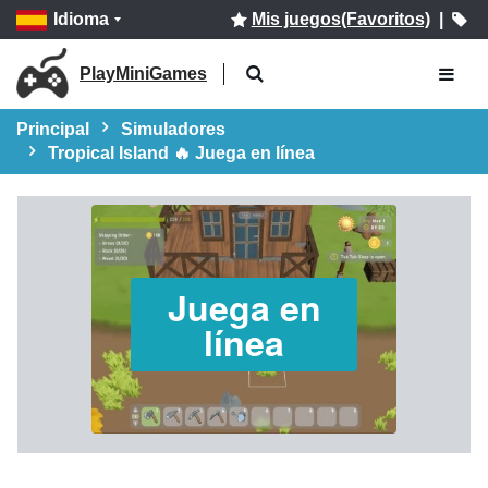
Idioma
Mis juegos(Favoritos)
|
PlayMiniGames
Principal
Simuladores
Tropical Island 🔥 Juega en línea
Juega en
línea