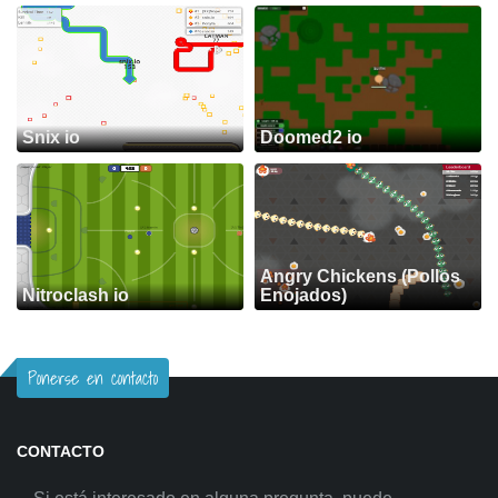
Snix io
Doomed2 io
Angry Chickens (Pollos
Nitroclash io
Enojados)
Ponerse en contacto
CONTACTO