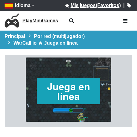
Idioma
Mis juegos(Favoritos)
|
PlayMiniGames
Principal
Por red (multijugador)
WarCall io 🔥 Juega en línea
Juega en
línea