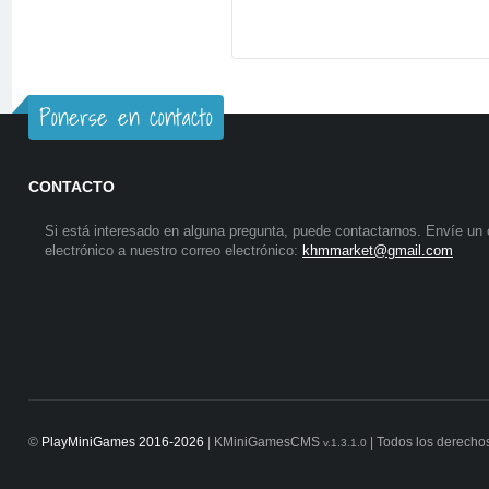
Ponerse en contacto
CONTACTO
Si está interesado en alguna pregunta, puede contactarnos. Envíe un 
electrónico a nuestro correo electrónico:
khmmarket@gmail.com
©
PlayMiniGames 2016-2026
| KMiniGamesCMS
| Todos los derecho
v.1.3.1.0