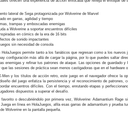
suales ofrecen una experiencia de acción enfocada que refleja el enfoque de
ento lateral de Sega protagonizada por Wolverine de Marvel
ado en garras, agilidad y tiempo
ormas, trampas y emboscadas enemigas
uda a Wolverine a soportar encuentros difíciles
nspiradas en cómics de la era de 16 bits
efectos de sonido impactantes
Juegos sin necesidad de consola
HolaJuegos permite tanto a los fanáticos que regresan como a los nuevos j
 configuración más allá de cargar la página, por lo que puedes saltar dire
utas enemigas y refinar tus patrones de ataque. Las opciones de guardado y 
 que las sesiones de práctica sean menos castigadoras que en el hardware or
X-Men y los títulos de acción retro, este juego en el navegador ofrece la o
diseño del juego enfatiza la persistencia y el reconocimiento de patrones,
ordar encuentros difíciles. Con el tiempo, enrutando etapas y perfeccionan
ugadores dispuestos a superar el desafío.
 favorito o descubriéndolo por primera vez, Wolverine: Adamantium Rage si
 Juega en línea en HolaJuegos, afila esas garras de adamantium y prueba tus
a de Wolverine en la pantalla pequeña.