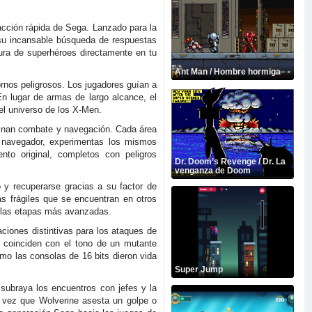
cción rápida de Sega. Lanzado para la
y su incansable búsqueda de respuestas
ura de superhéroes directamente en tu
Ant Man / Hombre hormiga
ornos peligrosos. Los jugadores guían a
n lugar de armas de largo alcance, el
 el universo de los X-Men.
binan combate y navegación. Cada área
l navegador, experimentas los mismos
to original, completos con peligros
Dr. Doom’s Revenge / Dr. La
venganza de Doom
 y recuperarse gracias a su factor de
ás frágiles que se encuentran en otros
en las etapas más avanzadas.
aciones distintivas para los ataques de
ue coinciden con el tono de un mutante
mo las consolas de 16 bits dieron vida
Super Jump
subraya los encuentros con jefes y la
a vez que Wolverine asesta un golpe o