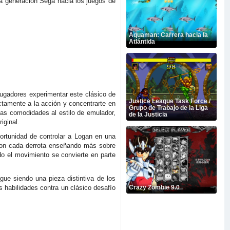
 la generación Sega hacia los juegos de
Aquaman: Carrera hacia la
Atlántida
ugadores experimentar este clásico de
Justice League Task Force /
ctamente a la acción y concentrarte en
Grupo de Trabajo de la Liga
las comodidades al estilo de emulador,
de la Justicia
iginal.
portunidad de controlar a Logan en una
 con cada derrota enseñando más sobre
do el movimiento se convierte en parte
gue siendo una pieza distintiva de los
 habilidades contra un clásico desafío
Crazy Zombie 9.0