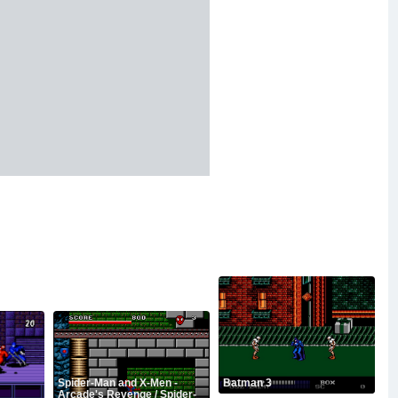
Spider-Man and X-Men -
Batman 3
Arcade's Revenge / Spider-