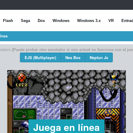
Flash
Sega
Dos
Windows
Windows 3.x
VR
Entra
ínea
lators
(Puede probar otro emulador si uno actual no funciona con el jue
EJS (Multiplayer)
Nes Box
Neptun Js
Juega en línea