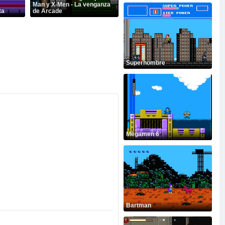
Man y X-Men - La venganza
ta
de Arcade
Superhombre
Megamen 6
Bartman