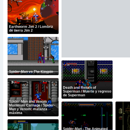
Earthworm Jim 2 / Lombriz
de tierra Jim 2
Spider-Man vs The Kingpin
Death and Return of
Superman / Muerte y regreso
de Superman
Spider-Man and Venom -
Maximum Carnage / Spider-
Man y Venom: matanza
máxima
Spider-Man - The Animated