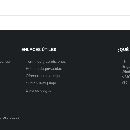
ENLACES ÚTILES
¿QUÉ 
correo
Términos y condiciones
Html
Seg
Política de privacidad
Win
Ofrecer nuevo juego
MM
VR
Subir nuevo juego
Libro de quejas
s reservados