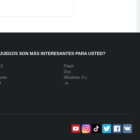
JUEGOS SON MÁS INTERESANTES PARA USTED?
 5
Flash
a
Dos
dows
Windows 3.x
O
.io