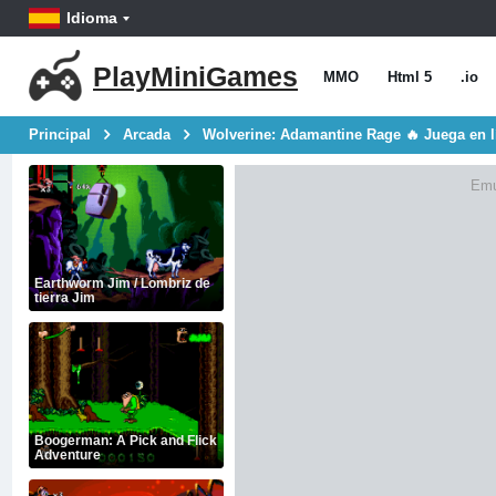
Idioma
PlayMiniGames
MMO
Html 5
.io
Principal
Arcada
Wolverine: Adamantine Rage 🔥 Juega en l
Emu
Earthworm Jim / Lombriz de
tierra Jim
Boogerman: A Pick and Flick
Adventure