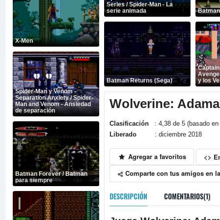
Series / Spider-Man - La
serie animada
Batman
X-Men
Captain
Avenger
Batman Returns (Sega)
y los V
Spider-Man y Venom -
Separation Anxiety / Spider-
Wolverine: Adama
Man and Venom - Ansiedad
de separación
Clasificación
: 4,38 de 5 (basado en 
Liberado
: diciembre 2018
Agregar a favoritos
<> E
Comparte con tus amigos en la
Batman Forever / Batman
para siempre
DESCRIPCIÓN
COMENTARIOS(1)