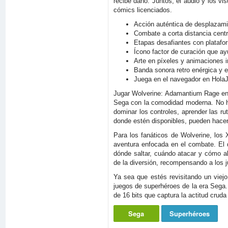
recibe daño. Juntos, el audio y los vi
cómics licenciados.
Acción auténtica de desplazami
Combate a corta distancia centr
Etapas desafiantes con plataf
Ícono factor de curación que ay
Arte en píxeles y animaciones i
Banda sonora retro enérgica y 
Juega en el navegador en Hola
Jugar Wolverine: Adamantium Rage en 
Sega con la comodidad moderna. No hay
dominar los controles, aprender las r
donde estén disponibles, pueden hacer
Para los fanáticos de Wolverine, los 
aventura enfocada en el combate. El 
dónde saltar, cuándo atacar y cómo ab
de la diversión, recompensando a los j
Ya sea que estés revisitando un viejo
juegos de superhéroes de la era Sega.
de 16 bits que captura la actitud crud
Sega
Superhéroes