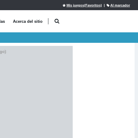
Mis juegos(Favoritos)
|
Al marcador
das
Acerca del sitio
go)
: