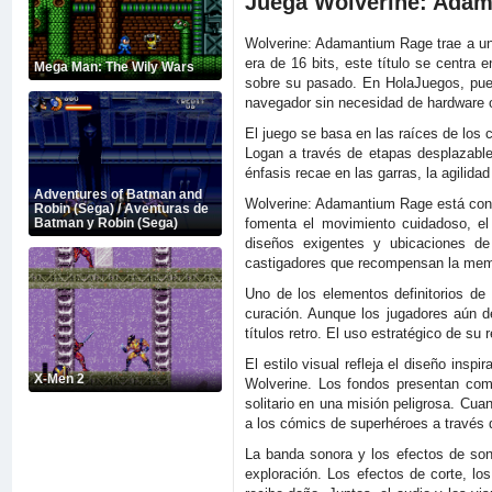
Juega Wolverine: Adam
Wolverine: Adamantium Rage trae a un
era de 16 bits, este título se centra
Mega Man: The Wily Wars
sobre su pasado. En HolaJuegos, pued
navegador sin necesidad de hardware o
El juego se basa en las raíces de los 
Logan a través de etapas desplazable
énfasis recae en las garras, la agilida
Adventures of Batman and
Wolverine: Adamantium Rage está cons
Robin (Sega) / Aventuras de
fomenta el movimiento cuidadoso, el
Batman y Robin (Sega)
diseños exigentes y ubicaciones de
castigadores que recompensan la memor
Uno de los elementos definitorios de
curación. Aunque los jugadores aún de
títulos retro. El uso estratégico de s
El estilo visual refleja el diseño ins
X-Men 2
Wolverine. Los fondos presentan compl
solitario en una misión peligrosa. Cu
a los cómics de superhéroes a través d
La banda sonora y los efectos de son
exploración. Los efectos de corte, l