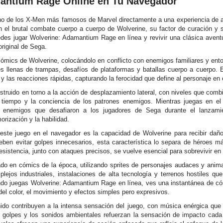
antium Rage Online en Tu Navegador
o de los X-Men más famosos de Marvel directamente a una experiencia de a
 en el brutal combate cuerpo a cuerpo de Wolverine, su factor de curación 
es jugar Wolverine: Adamantium Rage en línea y revivir una clásica avent
riginal de Sega.
cómics de Wolverine, colocándolo en conflicto con enemigos familiares y ent
s llenas de trampas, desafíos de plataformas y batallas cuerpo a cuerpo. E
d y las reacciones rápidas, capturando la ferocidad que define al personaje en
truido en torno a la acción de desplazamiento lateral, con niveles que com
 tiempo y la conciencia de los patrones enemigos. Mientras juegas en e
 enemigos que desafiaron a los jugadores de Sega durante el lanzamien
ización y la habilidad.
 este juego en el navegador es la capacidad de Wolverine para recibir daño
ben evitar golpes innecesarios, esta característica lo separa de héroes m
u resistencia, junto con ataques precisos, se vuelve esencial para sobrevivir 
pirado en cómics de la época, utilizando sprites de personajes audaces y anim
ejos industriales, instalaciones de alta tecnología y terrenos hostiles q
ando juegas Wolverine: Adamantium Rage en línea, ves una instantánea de có
el color, el movimiento y efectos simples pero expresivos.
ido contribuyen a la intensa sensación del juego, con música enérgica que 
os golpes y los sonidos ambientales refuerzan la sensación de impacto cad