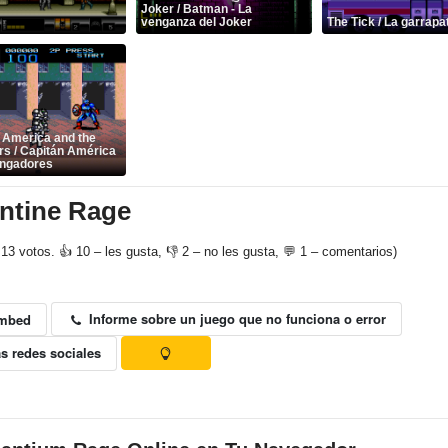
Joker / Batman - La
venganza del Joker
The Tick / La garrapa
 America and the
s / Capitán América
engadores
ntine Rage
13 votos. 👍 10 – les gusta, 👎 2 – no les gusta, 💬 1 – comentarios)
Informe sobre un juego que no funciona o error
mbed
s redes sociales