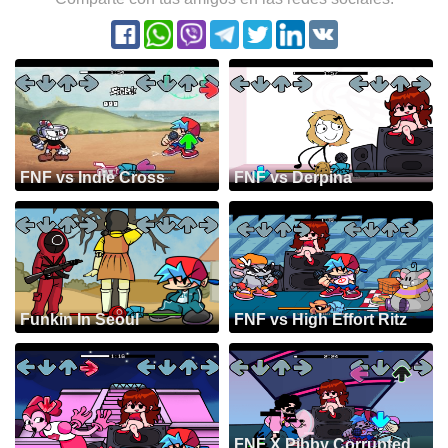
FNF vs Indie Cross
FNF vs Derpina
Funkin In Seoul
FNF vs High Effort Ritz
FNF X Pibby Corrupted