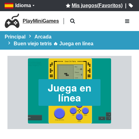
Idioma
Mis juegos(Favoritos)
|
PlayMiniGames
Principal
Arcada
Buen viejo tetris 🔥 Juega en línea
Juega en
línea