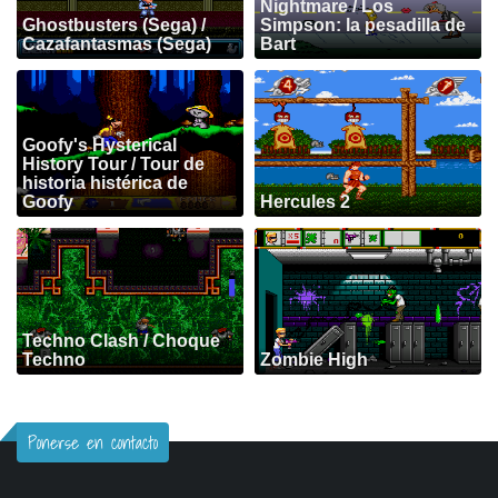
Nightmare / Los
Ghostbusters (Sega) /
Simpson: la pesadilla de
Cazafantasmas (Sega)
Bart
Goofy's Hysterical
History Tour / Tour de
historia histérica de
Goofy
Hercules 2
Techno Clash / Choque
Techno
Zombie High
Ponerse en contacto