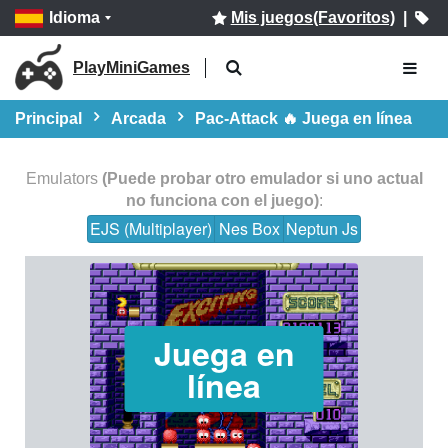
Idioma
Mis juegos(Favoritos)
|
PlayMiniGames
Principal
Arcada
Pac-Attack 🔥 Juega en línea
Emulators
(Puede probar otro emulador si uno actual
no funciona con el juego)
:
EJS (Multiplayer)
Nes Box
Neptun Js
Juega en
línea