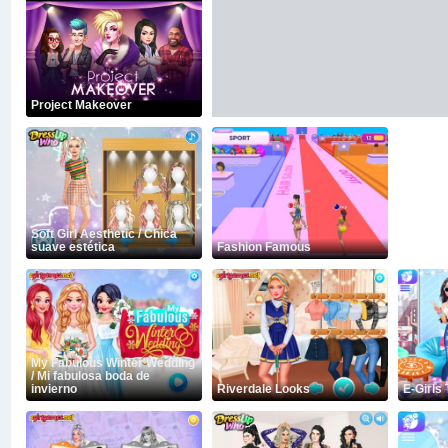
Project Makeover
Soft Girl Aesthetic / Chica
suave estética
Fashion Famous
My Fabulous Winter Wedding
/ Mi fabulosa boda de
invierno
Riverdale Looks
E-Girls