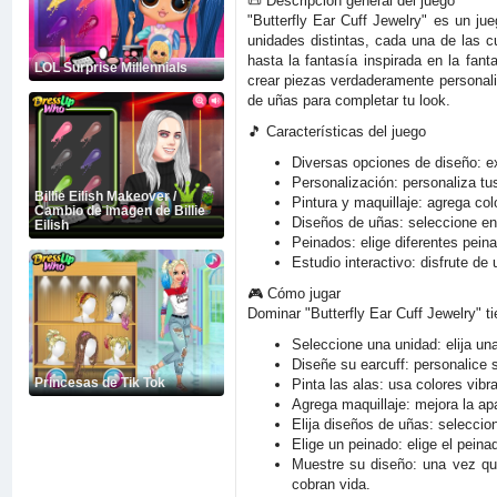
📜 Descripción general del juego
"Butterfly Ear Cuff Jewelry" es un jue
unidades distintas, cada una de las 
hasta la fantasía inspirada en la fant
LOL Surprise Millennials
crear piezas verdaderamente personaliz
de uñas para completar tu look.
🎵 Características del juego
Diversas opciones de diseño: e
Personalización: personaliza tu
Billie Eilish Makeover /
Pintura y maquillaje: agrega col
Cambio de imagen de Billie
Diseños de uñas: seleccione en
Eilish
Peinados: elige diferentes pein
Estudio interactivo: disfrute de
🎮 Cómo jugar
Dominar "Butterfly Ear Cuff Jewelry" t
Seleccione una unidad: elija un
Diseñe su earcuff: personalice 
Princesas de Tik Tok
Pinta las alas: usa colores vibr
Agrega maquillaje: mejora la ap
Elija diseños de uñas: seleccio
Elige un peinado: elige el pein
Muestre su diseño: una vez qu
cobran vida.