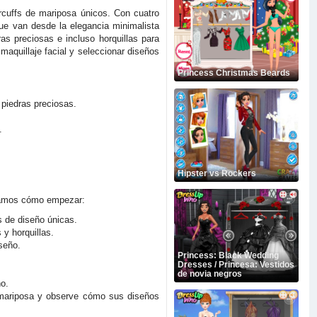
earcuffs de mariposa únicos. Con cuatro
ue van desde la elegancia minimalista
ras preciosas e incluso horquillas para
maquillaje facial y seleccionar diseños
Princess Christmas Beards
 piedras preciosas.
.
Hipster vs Rockers
dicamos cómo empezar:
s de diseño únicas.
 y horquillas.
iseño.
Princess: Black Wedding
Dresses / Princesa: Vestidos
de novia negros
ño.
 mariposa y observe cómo sus diseños