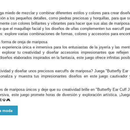
ga miedo de mezclar y combinar diferentes estilos y colores para crear diseñ
nción a los pequeños detalles, como piedras preciosas y horquillas, para que 
imente con colores brillantes y vibrantes para hacer que sus alas de mariposa
de que el maquillaje facial y los diseños de uñas complementen tus earcuff pa
s: explore varias combinaciones de formas, colores y accesorios para encont
n forma de oreja de mariposa
a experiencia única e inmersiva para los entusiastas de la joyería y las me
n explorar tu creatividad y diseñar accesorios impresionantes que reflejen
seños elaborados inspirados en la fantasía, este juego ofrece infinitas posibi
atividad y diseñar unos preciosos earcuffs de mariposa? Juega "Butterfly Ear 
onaliza y muestra tus impresionantes diseños en este juego cautivador y 
es de mariposa únicos y deje que su creatividad brille en "Butterfly Ear Cuff
ersiva, este juego promete horas de diversión y exploración artística. ¡Jueg
 🦋💎🎮
a moda