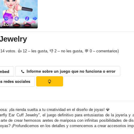
ght Out
 Jewelry
14 votos. 👍 12 – les gusta, 👎 2 – no les gusta, 💬 0 – comentarios)
Informe sobre un juego que no funciona o error
mbed
s redes sociales
sa: ¡da rienda suelta a tu creatividad en el diseño de joyas! 💎
fly Ear Cuff Jewelry", el juego definitivo para entusiastas de la joyería y
l arte de crear hermosos aretes de mariposa con infinitas posibilidades de di
e joyas? ¡Profundicemos en los detalles y comencemos a crear accesorios imp