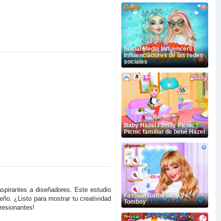
Social Media Influencers /
Influenciadores de las redes
sociales
Baby Hazel Family Picnic /
Picnic familiar de bebé Hazel
 aspirantes a diseñadores. Este estudio
Fashion Battle Girly Vs
seño. ¿Listo para mostrar tu creatividad
Tomboy
resionantes!