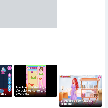
Fun Summer Holiday /
Vacaciones de verano
uples
divertidas
Bloggers de trenzas de
princesas