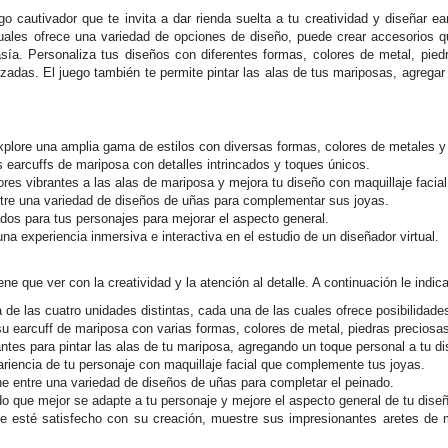
go cautivador que te invita a dar rienda suelta a tu creatividad y diseñar 
cuales ofrece una variedad de opciones de diseño, puede crear accesorios q
asía. Personaliza tus diseños con diferentes formas, colores de metal, pied
adas. El juego también te permite pintar las alas de tus mariposas, agregar 
xplore una amplia gama de estilos con diversas formas, colores de metales y
s earcuffs de mariposa con detalles intrincados y toques únicos.
ores vibrantes a las alas de mariposa y mejora tu diseño con maquillaje facial
tre una variedad de diseños de uñas para complementar sus joyas.
ados para tus personajes para mejorar el aspecto general.
 una experiencia inmersiva e interactiva en el estudio de un diseñador virtual.
iene que ver con la creatividad y la atención al detalle. A continuación le in
a de las cuatro unidades distintas, cada una de las cuales ofrece posibilidade
su earcuff de mariposa con varias formas, colores de metal, piedras preciosas
antes para pintar las alas de tu mariposa, agregando un toque personal a tu d
ariencia de tu personaje con maquillaje facial que complemente tus joyas.
ne entre una variedad de diseños de uñas para completar el peinado.
ado que mejor se adapte a tu personaje y mejore el aspecto general de tu dise
e esté satisfecho con su creación, muestre sus impresionantes aretes de