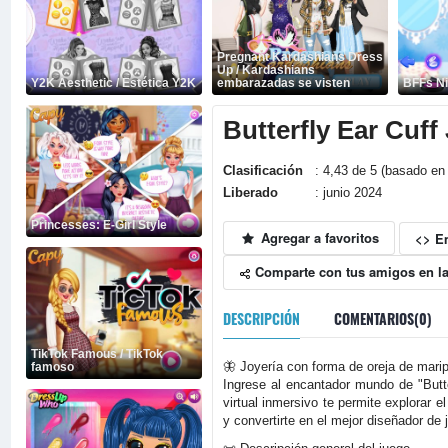
Pregnant Kardashians Dress
Up / Kardashians
Y2K Aesthetic / Estética Y2K
embarazadas se visten
BFFs Ni
Butterfly Ear Cuff
Clasificación
: 4,43 de 5 (basado en 
Liberado
: junio 2024
Princesses: E-Girl Style
Agregar a favoritos
<> E
Comparte con tus amigos en la
DESCRIPCIÓN
COMENTARIOS(0)
TikTok Famous / TikTok
🦋 Joyería con forma de oreja de maripo
famoso
Ingrese al encantador mundo de "Butter
virtual inmersivo te permite explorar e
y convertirte en el mejor diseñador d