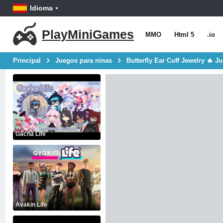
Idioma
PlayMiniGames
MMO
Html 5
.io
Principal
Juegos para ninas
Butterfly Ear Cuff Jewelry 🔥 J
Gacha Life
Avakin Life