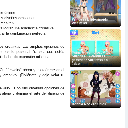
os únicos.
sus diseños destaquen.
Princess Bridesmaids
 resalten.
Weekend
ra lograr una apariencia cohesiva.
rar la combinación perfecta.
ntes creativas. Las amplias opciones de
 tu estilo personal. Ya sea que estés
Twins Adventures: Attic
Surprise / Aventuras
lidades de expresión artística.
gemelas: Sorpresa en el
ático
Cuff Jewelry" ahora y conviértete en el
creativo. ¡Diviértete y deja volar tu
 Jewelry". Con sus diversas opciones de
a ahora y domina el arte del diseño de
Bonnie Rocker Chick