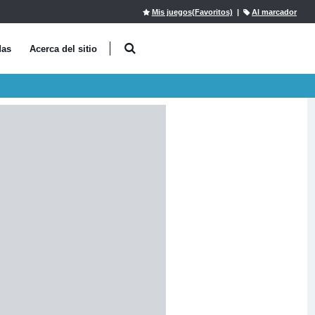
Mis juegos(Favoritos)
|
Al marcador
das
Acerca del sitio