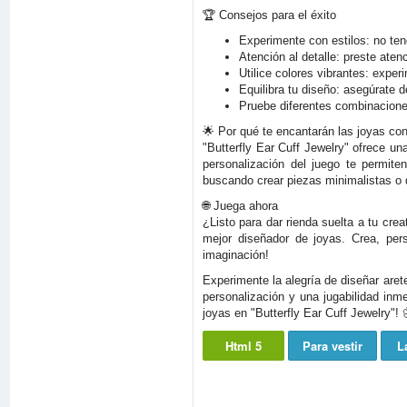
🏆 Consejos para el éxito
Experimente con estilos: no ten
Atención al detalle: preste ate
Utilice colores vibrantes: exper
Equilibra tu diseño: asegúrate 
Pruebe diferentes combinacione
🌟 Por qué te encantarán las joyas co
"Butterfly Ear Cuff Jewelry" ofrece un
personalización del juego te permite
buscando crear piezas minimalistas o di
🌐 Juega ahora
¿Listo para dar rienda suelta a tu cre
mejor diseñador de joyas. Crea, pers
imaginación!
Experimente la alegría de diseñar aret
personalización y una jugabilidad inm
joyas en "Butterfly Ear Cuff Jewelry"!
Html 5
Para vestir
L