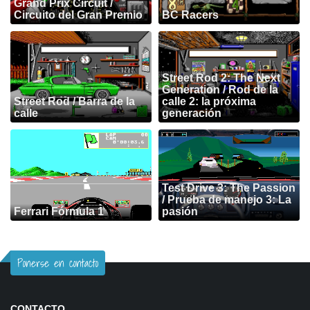
Grand Prix Circuit /
Circuito del Gran Premio
BC Racers
Street Rod 2: The Next
Generation / Rod de la
Street Rod / Barra de la
calle 2: la próxima
calle
generación
Test Drive 3: The Passion
/ Prueba de manejo 3: La
Ferrari Fórmula 1
pasión
Ponerse en contacto
CONTACTO