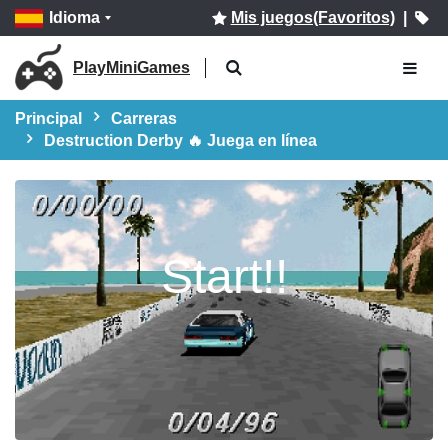
Idioma
Mis juegos(Favoritos)
|
PlayMiniGames
Principal
Carreras
Destruction Derby 🔥 Juega en línea
Start!!