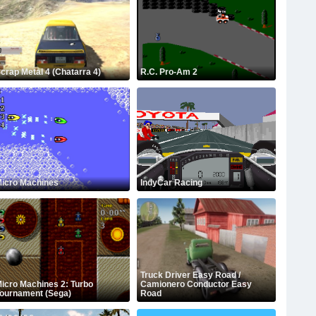
crap Metal 4 (Chatarra 4)
R.C. Pro-Am 2
icro Machines
IndyCar Racing
Truck Driver Easy Road /
icro Machines 2: Turbo
Camionero Conductor Easy
ournament (Sega)
Road