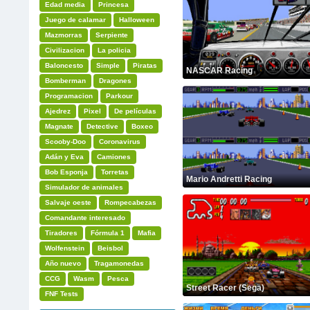
Edad media
Princesa
Juego de calamar
Halloween
Mazmorras
Serpiente
Civilizacion
La policia
Baloncesto
Simple
Piratas
NASCAR Racing
Bomberman
Dragones
Programacion
Parkour
Ajedrez
Pixel
De películas
Magnate
Detective
Boxeo
Scooby-Doo
Coronavirus
Adán y Eva
Camiones
Bob Esponja
Torretas
Mario Andretti Racing
Simulador de animales
Salvaje oeste
Rompecabezas
Comandante interesado
Tiradores
Fórmula 1
Mafia
Wolfenstein
Beisbol
Año nuevo
Tragamonedas
CCG
Wasm
Pesca
Street Racer (Sega)
FNF Tests