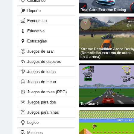
Cocinando
Real Cars Extreme Racing
Deporte
Economico
Educativa
Estrategias
Xtreme Demolition Arena Derb
Juegos de azar
(Demolición extrema de autos
en la arena)
Juegos de disparos
Juegos de lucha
Juegos de mesa
Juegos de roles (RPG)
Juegos para dos
Top Gear 2
Juegos para ninas
Logico
Misiones