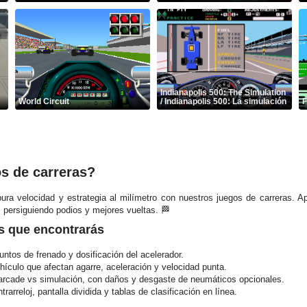
Indianapolis 500: The Simulation
World Circuit
/ Indianapolis 500: La simulación
F
s de carreras?
 pura velocidad y estrategia al milímetro con nuestros juegos de carreras. 
, persiguiendo podios y mejores vueltas. 🏁
s que encontrarás
ntos de frenado y dosificación del acelerador.
hículo que afectan agarre, aceleración y velocidad punta.
rcade vs simulación, con daños y desgaste de neumáticos opcionales.
arreloj, pantalla dividida y tablas de clasificación en línea.