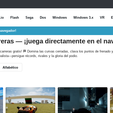
.io
Flash
Sega
Dos
Windows
Windows 3.x
VR
E
navegador!
eras — ¡juega directamente en el na
carreras gratis! 🏁 Domina las curvas cerradas, clava los puntos de frenado y
alista—persigue récords, rivales y la gloria del podio.
Alfabético