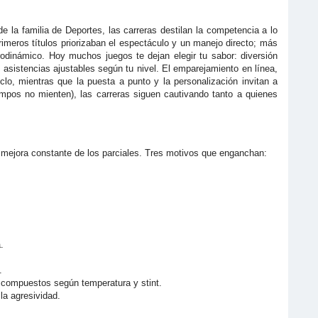
 la familia de Deportes, las carreras destilan la competencia a lo
primeros títulos priorizaban el espectáculo y un manejo directo; más
erodinámico. Hoy muchos juegos te dejan elegir tu sabor: diversión
asistencias ajustables según tu nivel. El emparejamiento en línea,
lo, mientras que la puesta a punto y la personalización invitan a
iempos no mienten), las carreras siguen cautivando tanto a quienes
 la mejora constante de los parciales. Tres motivos que enganchan:
.
.
ge compuestos según temperatura y stint.
la agresividad.