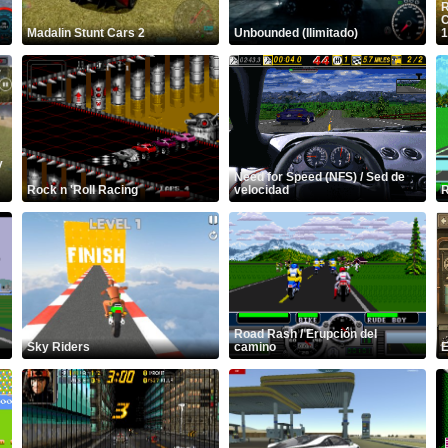
R
C
Madalin Stunt Cars 2
Unbounded (Ilimitado)
1
y
Need for Speed (NFS) / Sed de
Rock n 'Roll Racing
velocidad
R
Road Rash / Erupción del
Sky Riders
camino
E