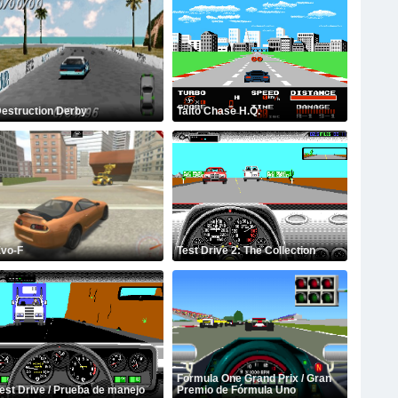
estruction Derby
Taito Chase H.Q.
vo-F
Test Drive 2: The Collection
Formula One Grand Prix / Gran
est Drive / Prueba de manejo
Premio de Fórmula Uno