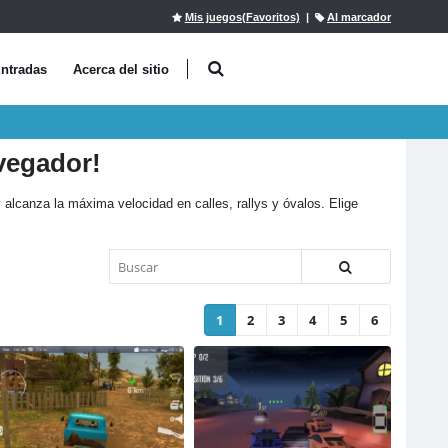
Mis juegos(Favoritos)
|
Al marcador
ntradas
Acerca del sitio
vegador!
 alcanza la máxima velocidad en calles, rallys y óvalos. Elige
1
2
3
4
5
6