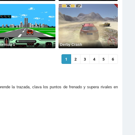
ormula 1
Derby Crash
1
2
3
4
5
6
Aprende la trazada, clava los puntos de frenado y supera rivales en