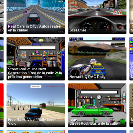
Real Cars in City / Autos reales
en la ciudad
Screamer
S
Street Rod 2: The Next
Generation / Rod de la calle 2: la
próxima generación
Network Q RAC Rally
M
Free Rally: Vice / Rally libre:
M
Vicio
Street Rod / Barra de la calle
T