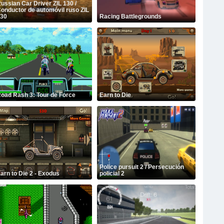
ussian Car Driver ZIL 130 /
onductor de automóvil ruso ZIL
30
Racing Battlegrounds
oad Rash 3: Tour de Force
Earn to Die
Police pursuit 2 / Persecución
arn to Die 2 - Exodus
policial 2