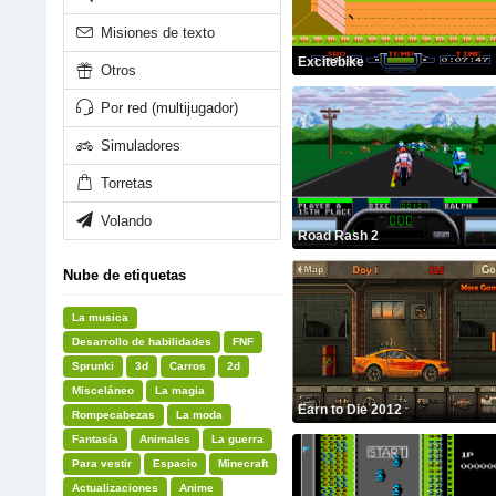
Misiones de texto
Excitebike
Otros
Por red (multijugador)
Simuladores
Torretas
Volando
Road Rash 2
Nube de etiquetas
La musica
Desarrollo de habilidades
FNF
Sprunki
3d
Carros
2d
Misceláneo
La magia
Earn to Die 2012
Rompecabezas
La moda
Fantasía
Animales
La guerra
Para vestir
Espacio
Minecraft
Actualizaciones
Anime