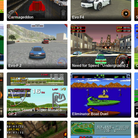
Carmageddon
Evo F4
S
Evo-F 2
Need for Speed ​​- Underground 2
C
Ayrton Senna's Super Monaco
GP 2
Eliminator Boat Duel
F