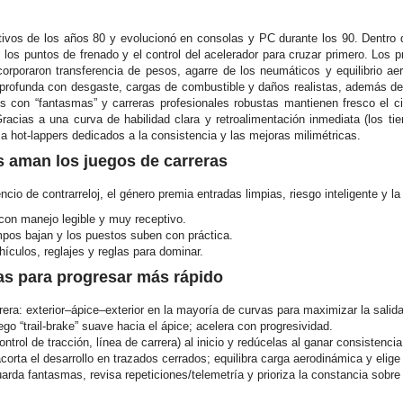
ivos de los años 80 y evolucionó en consolas y PC durante los 90. Dentro de
l, los puntos de frenado y el control del acelerador para cruzar primero. Los 
ncorporaron transferencia de pesos, agarre de los neumáticos y equilibrio a
 profunda con desgaste, cargas de combustible y daños realistas, además de 
 con “fantasmas” y carreras profesionales robustas mantienen fresco el cic
Gracias a una curva de habilidad clara y retroalimentación inmediata (los t
a hot-lappers dedicados a la consistencia y las mejoras milimétricas.
s aman los juegos de carreras
encio de contrarreloj, el género premia entradas limpias, riesgo inteligente y
con manejo legible y muy receptivo.
empos bajan y los puestos suben con práctica.
hículos, reglajes y reglas para dominar.
as para progresar más rápido
rera: exterior–ápice–exterior en la mayoría de curvas para maximizar la salida
ego “trail-brake” suave hacia el ápice; acelera con progresividad.
trol de tracción, línea de carrera) al inicio y redúcelas al ganar consistencia
acorta el desarrollo en trazados cerrados; equilibra carga aerodinámica y eli
arda fantasmas, revisa repeticiones/telemetría y prioriza la constancia sobre 