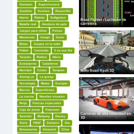
Gamepix
Supervivencia
Zombies
Aviones
Desarrollo
Horror
Robots
Softgames
Road Fighter / Luchador de
carretera
Batalla real
Hombres de palo
Juegos para niños
Peleas
Monstruos
Inlogic
Sonic
Bolas
Juegos en la nube
Fútbol
Corriendo
3 en una fila
Tarjetas
Roblox
Mario
Extranjeros
Caballeros
Navidad
Contra
Tanques
Moto Road Rash 3D
Among us
La granja
Tecnología
Motos
Escapar
Barcos
Superhéroes
La cocina
Novelas visuales
Ninja
Fuerzas especiales
Caja de arena
Pokemon
Carreras de alta velocidad en
Tanchiki
Mahjong
Disney
3D
Tetris
FNAF
Solitario
Gta
Dinosaurios
Arkanoid
Elma