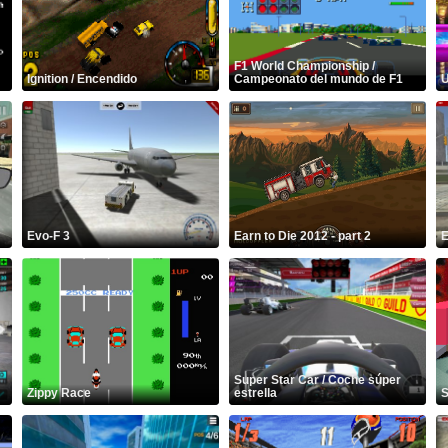
F1 World Championship /
Ignition / Encendido
Campeonato del mundo de F1
U
Evo-F 3
Earn to Die 2012 - part 2
E
Super Star Car / Coche súper
Zippy Race
estrella
S