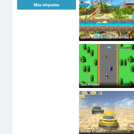
Más etiquetas
Uphill Rush 5 / Cuesta arriba 5
Spy Hunter
Derby Crash 2