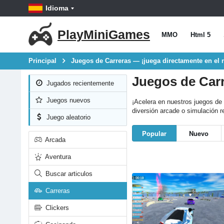
Idioma
PlayMiniGames
MMO
Html 5
Principal
Juegos de Carreras — ¡juega directamente en el 
Juegos de Carr
Jugados recientemente
Juegos nuevos
¡Acelera en nuestros juegos de 
diversión arcade o simulación re
Juego aleatorio
Popular
Nuevo
Arcada
Aventura
Buscar articulos
Carreras
Clickers