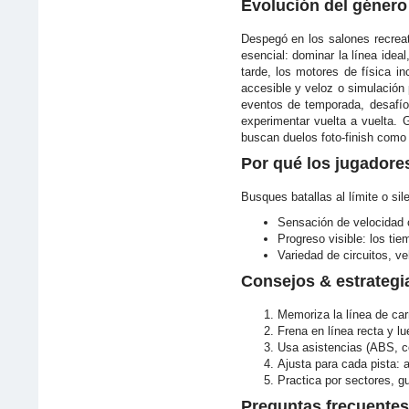
Evolución del género
Despegó en los salones recreat
esencial: dominar la línea idea
tarde, los motores de física i
accesible y veloz o simulación
eventos de temporada, desafíos
experimentar vuelta a vuelta. 
buscan duelos foto-finish como 
Por qué los jugadore
Busques batallas al límite o sil
Sensación de velocidad 
Progreso visible: los ti
Variedad de circuitos, ve
Consejos & estrategi
Memoriza la línea de car
Frena en línea recta y lu
Usa asistencias (ABS, con
Ajusta para cada pista: 
Practica por sectores, gu
Preguntas frecuentes