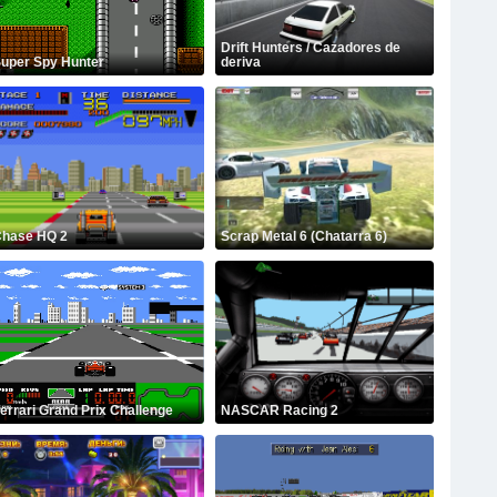
Drift Hunters / Cazadores de
uper Spy Hunter
deriva
hase HQ 2
Scrap Metal 6 (Chatarra 6)
errari Grand Prix Challenge
NASCAR Racing 2