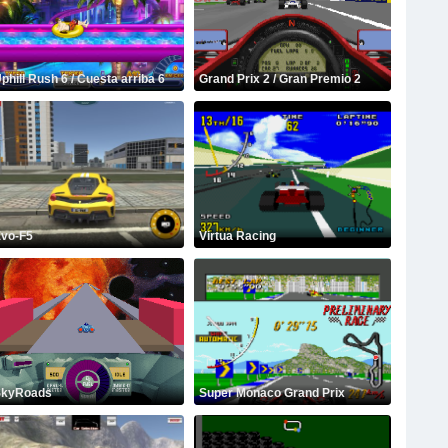
phill Rush 6 / Cuesta arriba 6
Grand Prix 2 / Gran Premio 2
vo-F5
Virtua Racing
kyRoads
Super Monaco Grand Prix