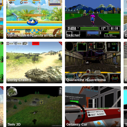
Uphill Rush 4 / Cuesta arriba 4
Skitchin'
D
Derby Crash 3
Quarantine / Cuarentena
E
Swiv 3D
Getaway Car
T