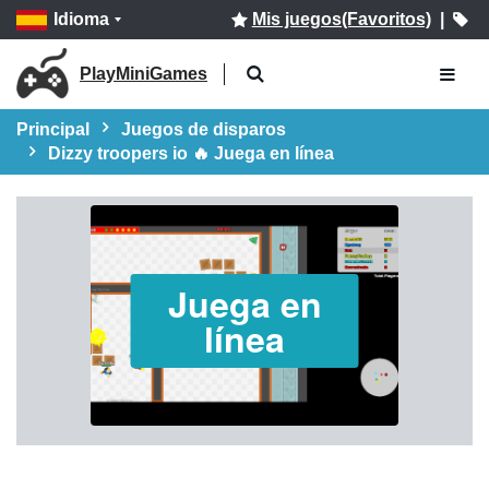
Idioma
Mis juegos(Favoritos)
|
PlayMiniGames
Principal
Juegos de disparos
Dizzy troopers io 🔥 Juega en línea
Juega en
línea