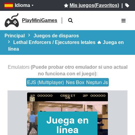
Idioma
Mis juegos(Favoritos)
|
PlayMiniGames
Principal
Juegos de disparos
Lethal Enforcers / Ejecutores letales 🔥 Juega en
línea
Emulators
(Puede probar otro emulador si uno actual
no funciona con el juego)
:
EJS (Multiplayer)
Nes Box
Neptun Js
Juega en
línea