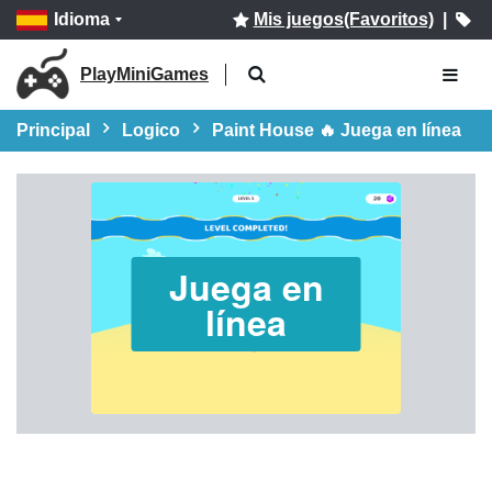
Idioma
Mis juegos(Favoritos)
|
PlayMiniGames
Principal
Logico
Paint House 🔥 Juega en línea
Juega en
línea