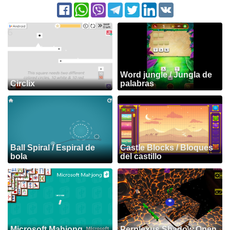
Word jungle / Jungla de
Circlix
palabras
Ball Spiral / Espiral de
Castle Blocks / Bloques
bola
del castillo
Microsoft Mahjong
Perplexus Shadow Open