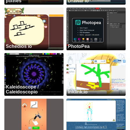
píxeles
Drawar io
Schedios io
PhotoPea
Kaleidoscope /
Caleidoscopio
Inklink.io