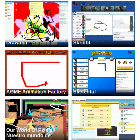
Drawaria
Skribbl
ACME Animation Factory
Sketchful
Our World Of Pixels /
Nuestro mundo de