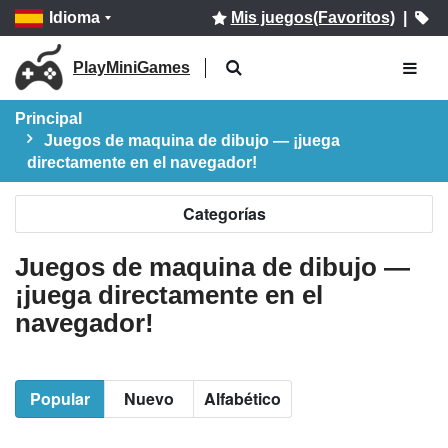
Idioma
Mis juegos(Favoritos)
|
PlayMiniGames
Principal
Juegos de maquina de dibujo — ¡juega
directamente en el navegador!
Categorías
Juegos de maquina de dibujo —
¡juega directamente en el
navegador!
Popular
Nuevo
Alfabético