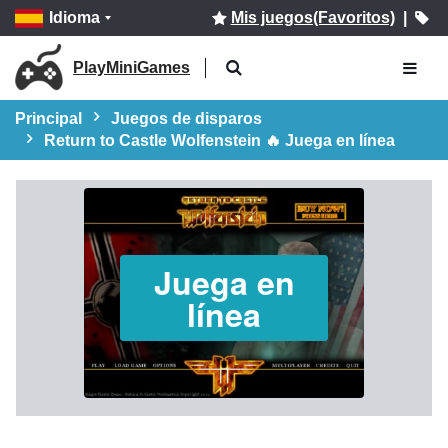
Idioma
Mis juegos(Favoritos)
|
PlayMiniGames
Principal
Juegos de disparos
Return to Castle Wolfenstein 🔥 Juega en línea
Juega en
línea