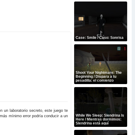
Case: Smile / Caso: Sonrisa
Shoot Your Nightmare: The
Beginning / Dispara a tu
pesadilla: el comienzo
 un laboratorio secreto, este juego te
While We Sleep: Slendrina Is
 más mínimo error podría conducir a un
Here / Mientras dormimos:
Slendrina está aquí