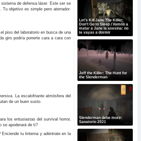
n sistema de defensa láser. Este ser se
 Tu objetivo es simple pero aterrador:
Let's Kill Jane The Killer:
Don't Go to Sleep / Vamos a
matar a Jane la asesina: no
l piso del laboratorio en busca de una
te vayas a dormir
da giro podría ponerte cara a cara con
Jeff the Killer: The Hunt for
the Slenderman
ersiva. La escalofriante atmósfera del
utan de un buen susto.
Slenderman debe morir:
a los entusiastas del survival horror,
Sanatorio 2021
o se apoderará de ti?
Enciende tu linterna y adéntrate en la