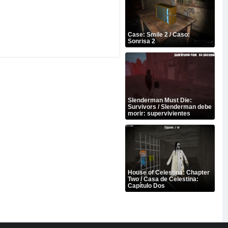
Case: Smile 2 / Caso:
Sonrisa 2
Slenderman Must Die:
Survivors / Slenderman debe
morir: supervivientes
House of Celestina: Chapter
Two / Casa de Celestina:
Capítulo Dos