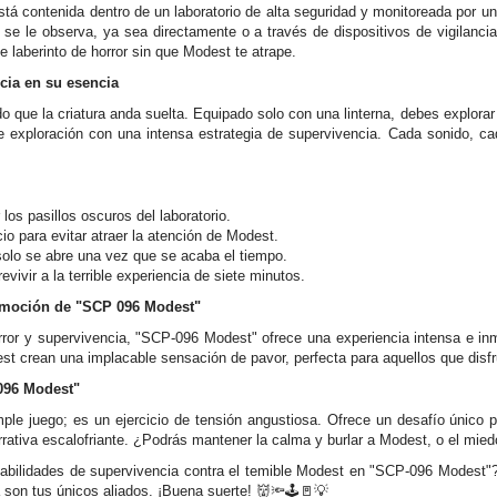
 está contenida dentro de un laboratorio de alta seguridad y monitoreada por u
se le observa, ya sea directamente o a través de dispositivos de vigilancia.
e laberinto de horror sin que Modest te atrape.
cia en su esencia
ue la criatura anda suelta. Equipado solo con una linterna, debes explorar e
 exploración con una intensa estrategia de supervivencia. Cada sonido, ca
 los pasillos oscuros del laboratorio.
io para evitar atraer la atención de Modest.
solo se abre una vez que se acaba el tiempo.
ivir a la terrible experiencia de siete minutos.
emoción de "SCP 096 Modest"
error y supervivencia, "SCP-096 Modest" ofrece una experiencia intensa e inm
t crean una implacable sensación de pavor, perfecta para aquellos que disfr
-096 Modest"
 juego; es un ejercicio de tensión angustiosa. Ofrece un desafío único par
rrativa escalofriante. ¿Podrás mantener la calma y burlar a Modest, o el mied
habilidades de supervivencia contra el temible Modest en "SCP-096 Modest"? 
a son tus únicos aliados. ¡Buena suerte! 👹🔦🕹️🚪💡