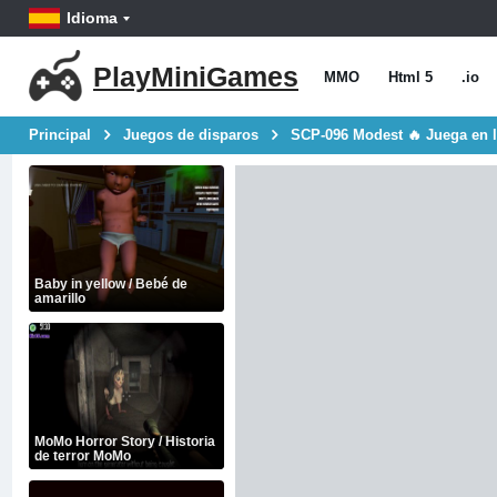
Idioma
PlayMiniGames
MMO
Html 5
.io
Principal
Juegos de disparos
SCP-096 Modest 🔥 Juega en l
Baby in yellow / Bebé de
amarillo
MoMo Horror Story / Historia
de terror MoMo