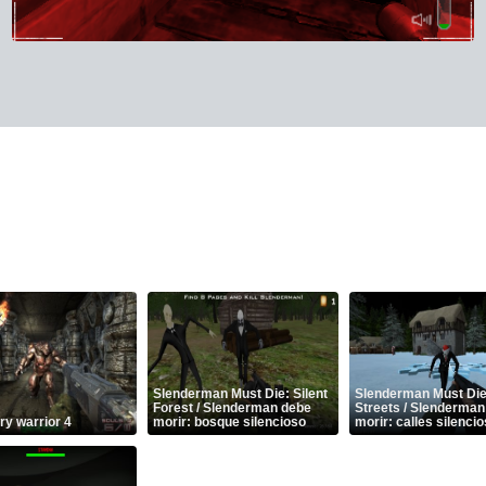
Slenderman Must Die: Silent
Slenderman Must Die:
Forest / Slenderman debe
Streets / Slenderman
y warrior 4
morir: bosque silencioso
morir: calles silenci