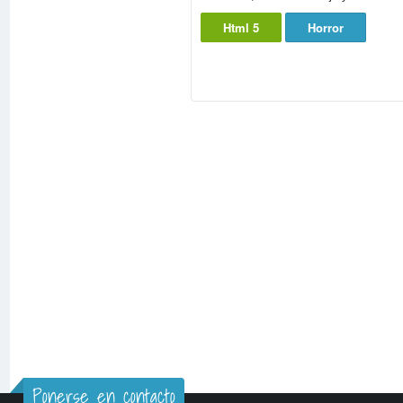
Html 5
Horror
Ponerse en contacto