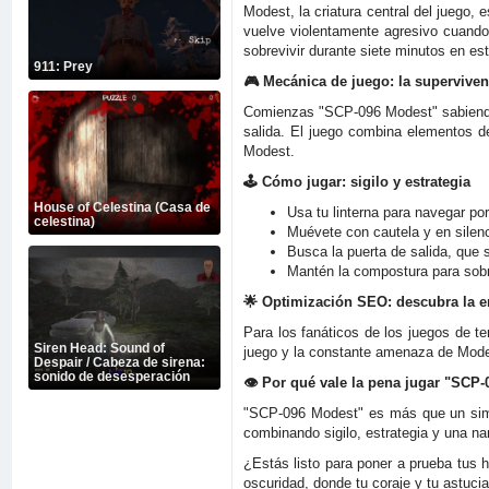
Modest, la criatura central del juego,
vuelve violentamente agresivo cuando 
sobrevivir durante siete minutos en est
911: Prey
🎮 Mecánica de juego: la superviven
Comienzas "SCP-096 Modest" sabiendo q
salida. El juego combina elementos de
Modest.
🕹️ Cómo jugar: sigilo y estrategia
House of Celestina (Casa de
Usa tu linterna para navegar por
celestina)
Muévete con cautela y en silenc
Busca la puerta de salida, que 
Mantén la compostura para sobrev
🌟 Optimización SEO: descubra la 
Para los fanáticos de los juegos de t
Siren Head: Sound of
juego y la constante amenaza de Modes
Despair / Cabeza de sirena:
sonido de desesperación
👁️ Por qué vale la pena jugar "SCP
"SCP-096 Modest" es más que un simple
combinando sigilo, estrategia y una na
¿Estás listo para poner a prueba tus 
oscuridad, donde tu coraje y tu astuci