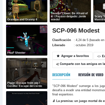
Slender Clown: Be Afraid of
It! / Payaso delgado: ¡tenle
Scary T
Grandpa and Granny 4
miedo!
Maestra
SCP-096 Modest
Clasificación
: 4,24 de 5 (basado en 
Liberado
: octubre 2019
FNaF Shooter
Agregar a favoritos
<> E
Comparte con tus amigos en la
DESCRIPCIÓN
REVISIÓN DE VIDEO
Piggy: Escape from pig /
"SCP-096 Modest" sumerge a los jugado
Cerdito: Escape del cerdo
desafía a evadir una entidad monstruo
final espantoso.
🔬 La premisa: un juego mortal de e