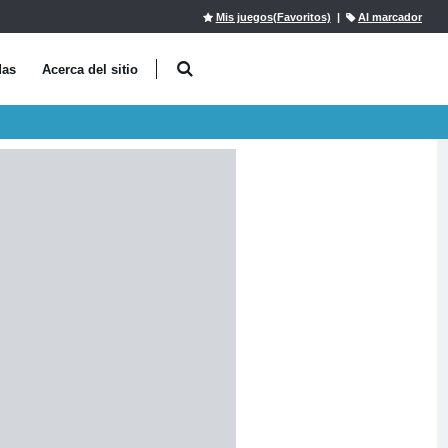
Mis juegos(Favoritos)
|
Al marcador
das
Acerca del sitio