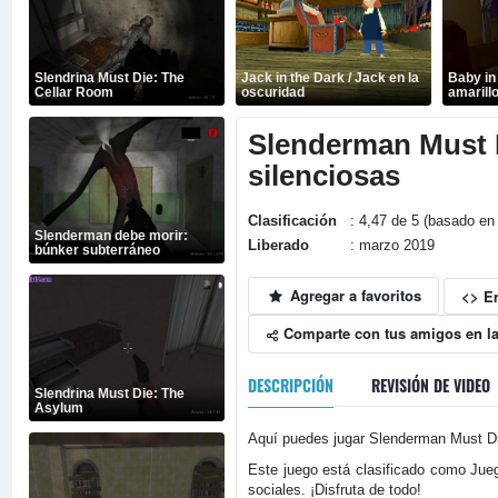
Slendrina Must Die: The
Jack in the Dark / Jack en la
Baby in
Cellar Room
oscuridad
amarill
Slenderman Must Di
silenciosas
Clasificación
: 4,47 de 5 (basado en 
Slenderman debe morir:
Liberado
: marzo 2019
búnker subterráneo
Agregar a favoritos
<> E
Comparte con tus amigos en la
DESCRIPCIÓN
REVISIÓN DE VIDEO
Slendrina Must Die: The
Asylum
Aquí puedes jugar Slenderman Must Die:
Este juego está clasificado como Jueg
sociales. ¡Disfruta de todo!