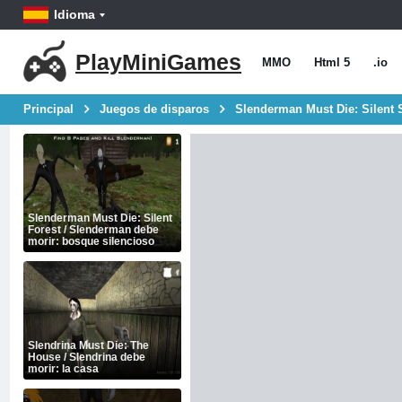
Idioma
PlayMiniGames
MMO
Html 5
.io
Principal
Juegos de disparos
Slenderman Must Die: Silent S
Slenderman Must Die: Silent
Forest / Slenderman debe
morir: bosque silencioso
Slendrina Must Die: The
House / Slendrina debe
morir: la casa