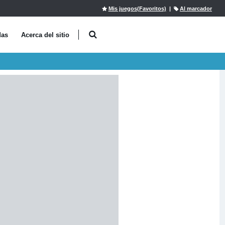
Mis juegos(Favoritos)
|
Al marcador
das
Acerca del sitio