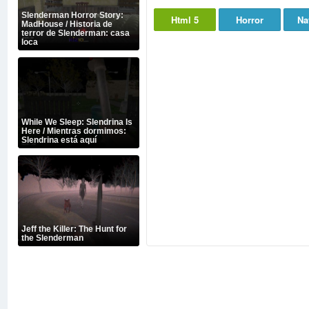
Slenderman Horror Story:
Html 5
Horror
Na
MadHouse / Historia de
terror de Slenderman: casa
loca
While We Sleep: Slendrina Is
Here / Mientras dormimos:
Slendrina está aquí
Jeff the Killer: The Hunt for
the Slenderman