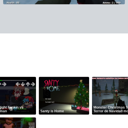
Night Funkin vs
Monster Christmas Te
rman
Santy is Home
Terror de Navidad m