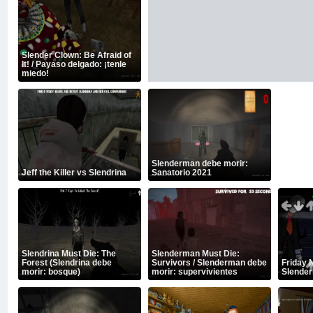
Slender Clown: Be Afraid of
It! / Payaso delgado: ¡tenle
miedo!
Slenderman debe morir:
Jeff the Killer vs Slendrina
Sanatorio 2021
Slendrina Must Die: The
Slenderman Must Die:
Forest (Slendrina debe
Survivors / Slenderman debe
Friday 
morir: bosque)
morir: supervivientes
Slende