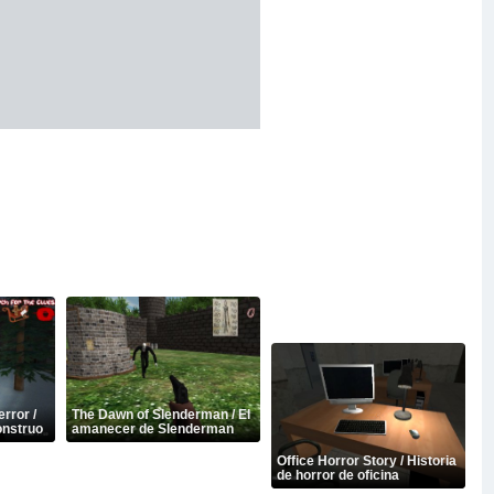
rror /
The Dawn of Slenderman / El
onstruo
amanecer de Slenderman
Office Horror Story / Historia
de horror de oficina