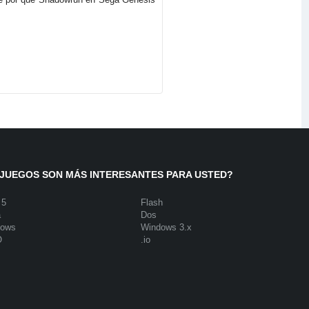
JUEGOS SON MÁS INTERESANTES PARA USTED?
 5
Flash
a
Dos
dows
Windows 3.x
O
.io