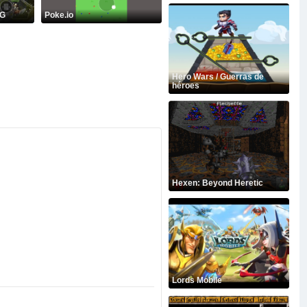
PG
Poke.io
Hero Wars / Guerras de
héroes
Hexen: Beyond Heretic
Lords Mobile