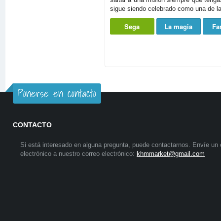
sigue siendo celebrado como una de las
Sega
La magia
Fa
Ponerse en contacto
CONTACTO
Si está interesado en alguna pregunta, puede contactarnos. Envíe un 
electrónico a nuestro correo electrónico:
khmmarket@gmail.com