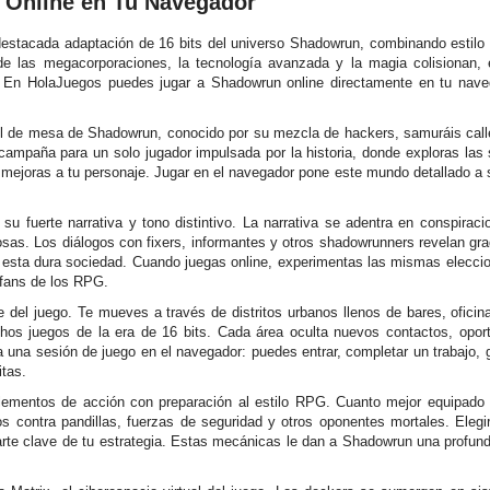
Online en Tu Navegador
stacada adaptación de 16 bits del universo Shadowrun, combinando estilo 
e las megacorporaciones, la tecnología avanzada y la magia colisionan, e
o. En HolaJuegos puedes jugar a Shadowrun online directamente en tu nav
ol de mesa de Shadowrun, conocido por su mezcla de hackers, samuráis calle
ampaña para un solo jugador impulsada por la historia, donde exploras las
mejoras a tu personaje. Jugar en el navegador pone este mundo detallado a so
 fuerte narrativa y tono distintivo. La narrativa se adentra en conspiracio
sas. Los diálogos con fixers, informantes y otros shadowrunners revelan g
en esta dura sociedad. Cuando juegas online, experimentas las mismas elecc
s fans de los RPG.
e del juego. Te mueves a través de distritos urbanos llenos de bares, ofic
chos juegos de la era de 16 bits. Cada área oculta nuevos contactos, opo
a una sesión de juego en el navegador: puedes entrar, completar un trabajo,
itas.
mentos de acción con preparación al estilo RPG. Cuanto mejor equipado y
eos contra pandillas, fuerzas de seguridad y otros oponentes mortales. Eleg
arte clave de tu estrategia. Estas mecánicas le dan a Shadowrun una profun