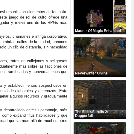
cyberpunk con elementos de fantasía.
ste juego de rol de culto ofrece una
egador y revivir uno de los RPGs más
Master Of Magic Enhanced
jeros, chamanes e intriga corporativa.
 sombrías calles de la ciudad, conoces
lo un clic de distancia, sin necesidad
nes, tratos en callejones y peligrosas
radualmente más sobre las facciones de
iones ramificadas y conversaciones que
Neverwinter Online
inas y establecimientos sospechosos en
rtunidades laborales y amenazas. Esta
 ganar algunos recursos y gradualmente
 desarrollado esté tu personaje, más
The Elder Scrolls 2:
ir cómo expandir tus habilidades y qué
Daggerfall
didad que va más allá de muchos otros