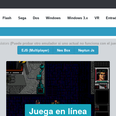
Flash
Sega
Dos
Windows
Windows 3.x
VR
Entra
lators
(Puede probar otro emulador si uno actual no funciona con el jue
EJS (Multiplayer)
Nes Box
Neptun Js
Juega en línea