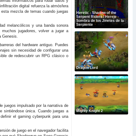
temas informáticos para robar datos y
filtración digital refuerza la atmósfera
ar esta mezcla de temas cuando juegas
Heretic - Shadow of the
Serpent Riders / Hereje -
Sombra de los Jinetes de la
Serpiente
udad melancólicos y una banda sonora
a muchos jugadores, volver a jugar a
ga Genesis.
barreras del hardware antiguo. Puedes
onajes sin necesidad de configurar una
ible de redescubrir un RPG clásico o
Dragon Lord
e juegos impulsado por la narrativa de
ue sintiéndose única. Cuando juegas a
Mighty Knight 2
efinir el gaming cyberpunk para una
rsión de juego en el navegador facilita
bre por qué Shadowrun en Sega Genesis