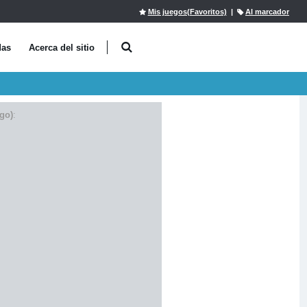
Mis juegos(Favoritos)
|
Al marcador
das
Acerca del sitio
go)
: