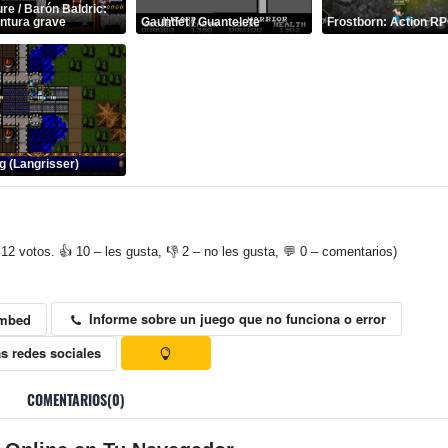
re / Barón Baldric:
ntura grave
Gauntlet / Guantelete
Frostborn: Action R
 (Langrisser)
12 votos. 👍 10 – les gusta, 👎 2 – no les gusta, 💬 0 – comentarios)
Informe sobre un juego que no funciona o error
mbed
s redes sociales
COMENTARIOS(0)