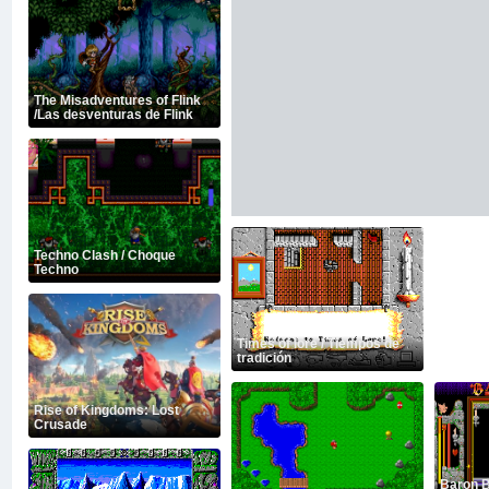
The Misadventures of Flink
/Las desventuras de Flink
Techno Clash / Choque
Techno
Times of lore / Tiempos de
tradición
Rise of Kingdoms: Lost
Crusade
Baron B