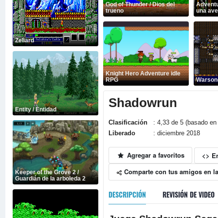
God of Thunder / Dios del
Adventu
trueno
una ave
Zeliard
Knight Hero Adventure idle
RPG
Warsong
Shadowrun
Entity / Entidad
Clasificación
: 4,33 de 5 (basado en 
Liberado
: diciembre 2018
Agregar a favoritos
<> E
Comparte con tus amigos en la
Keeper of the Grove 2 /
Guardián de la arboleda 2
DESCRIPCIÓN
REVISIÓN DE VIDEO