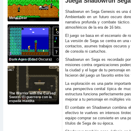
Juega Shadowrun Sega 
Shadowrun en Sega Genesis es una de
Ambientado en un futuro oscuro dond
Metal Gear
narrativa profunda y combate táctic
atmosféricos de la era de 16 bits.
El juego se basa en el escenario de r
La versión de Sega se centra en una c
contactos, asumes trabajos oscuros y 
de consola ni cartuchos.
Shadowrun en Sega es recordado por su
Dark Ages (Edad Oscura)
misiones contra organizaciones podero
la ciudad y el lugar de tu personaje 
hicieron del juego un favorito entre lo
La exploración es una parte important
una perspectiva cenital típica de mu
The Warrior with the Cursed
estructura funciona perfectamente par
Sword / El guerrero con la
mejorar a tu personaje en múltiples vis
espada maldita
El combate en Shadowrun combina ele
efectivo te vuelves en intensos tirot
equipo comprar se convierte en una p
títulos de Sega de su época.