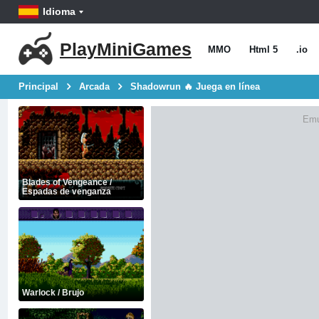
Idioma
PlayMiniGames
MMO
Html 5
.io
Principal
Arcada
Shadowrun 🔥 Juega en línea
Emu
Blades of Vengeance /
Espadas de venganza
Warlock / Brujo