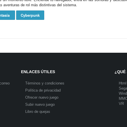
 aventuras de rol más distintivas del sistema.
ntasía
Cyberpunk
ENLACES ÚTILES
¿QUÉ 
correo
Términos y condiciones
Html
Seg
Política de privacidad
Win
Ofrecer nuevo juego
MM
VR
Subir nuevo juego
Libro de quejas