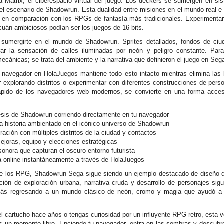
 Matrix, el ciberespacio virtual del juego. Los deckers se sumergen en sis
del escenario de Shadowrun. Esta dualidad entre misiones en el mundo real e in
vo en comparación con los RPGs de fantasía más tradicionales. Experiment
cuán ambiciosos podían ser los juegos de 16 bits.
 sumergirte en el mundo de Shadowrun. Sprites detallados, fondos de ci
rar la sensación de calles iluminadas por neón y peligro constante. Par
ecánicas; se trata del ambiente y la narrativa que definieron el juego en Se
avegador en HolaJuegos mantiene todo esto intacto mientras elimina las 
explorando distritos o experimentar con diferentes construcciones de pers
pido de los navegadores web modernos, se convierte en una forma acces
sis de Shadowrun corriendo directamente en tu navegador
 historia ambientado en el icónico universo de Shadowrun
ración con múltiples distritos de la ciudad y contactos
ejoras, equipo y elecciones estratégicas
onora que capturan el oscuro entorno futurista
a online instantáneamente a través de HolaJuegos
 de los RPG, Shadowrun Sega sigue siendo un ejemplo destacado de diseño d
ción de exploración urbana, narrativa cruda y desarrollo de personajes sig
tás regresando a un mundo clásico de neón, cromo y magia que ayudó a d
l cartucho hace años o tengas curiosidad por un influyente RPG retro, esta ve
as un momento libre. Enciende tu navegador, entra en las sombras y descu