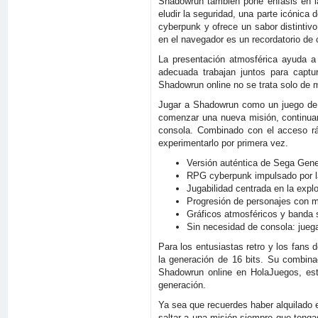
Shadowrun también pone énfasis en la
eludir la seguridad, una parte icónica 
cyberpunk y ofrece un sabor distinti
en el navegador es un recordatorio de 
La presentación atmosférica ayuda a
adecuada trabajan juntos para captu
Shadowrun online no se trata solo de m
Jugar a Shadowrun como un juego de n
comenzar una nueva misión, continuar 
consola. Combinado con el acceso rá
experimentarlo por primera vez.
Versión auténtica de Sega Gene
RPG cyberpunk impulsado por la
Jugabilidad centrada en la explo
Progresión de personajes con m
Gráficos atmosféricos y banda s
Sin necesidad de consola: jueg
Para los entusiastas retro y los fans
la generación de 16 bits. Su combina
Shadowrun online en HolaJuegos, es
generación.
Ya sea que recuerdes haber alquilado e
saltar a una misión siempre que teng