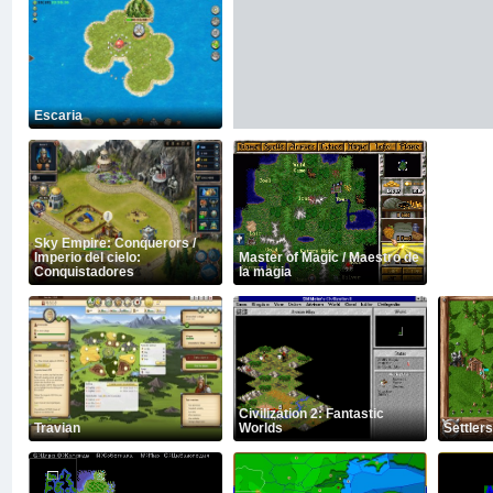
Escaria
Sky Empire: Conquerors /
Imperio del cielo:
Master of Magic / Maestro de
Conquistadores
la magia
Civilization 2: Fantastic
Travian
Worlds
Settlers