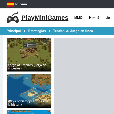
Idioma
PlayMiniGames
MMO
Html 5
.io
Principal
Estrategias
Tentlan 🔥 Juega en línea
Forge of Empires (Forja de
imperios)
Ways of history / Formas de
la historia