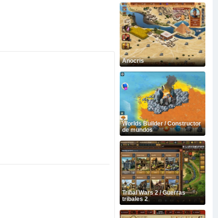
Anocris
Worlds Builder / Constructor
de mundos
Tribal Wars 2 / Guerras
tribales 2