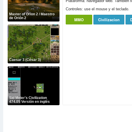
Plataforma: navegador web. También t
Controles: use el mouse y el teclado.
Master of Orion 2 / Maestro
de Orión 2
MMO
Civilizacion
Caesar 3 (César 3)
Sid Meier's Civilization
474.05 Versión en inglés