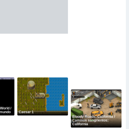
World /
 mundo
Caesar 1
Bloody Roads: California /
Caminos sangrientos:
California