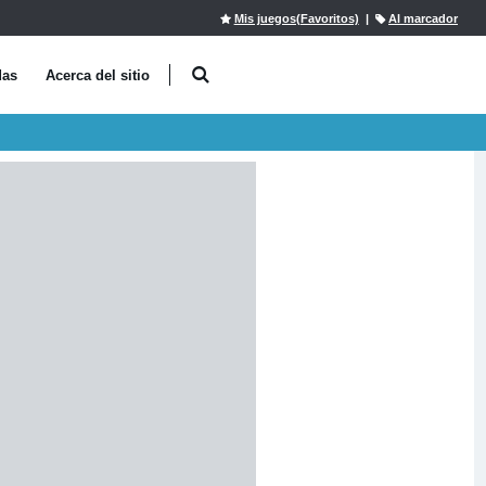
Mis juegos(Favoritos)
|
Al marcador
das
Acerca del sitio