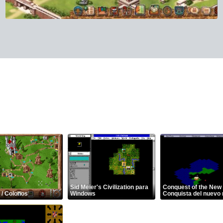
Sid Meier's Civilization para
Conquest of the New 
 / Colonos
Windows
Conquista del nuevo