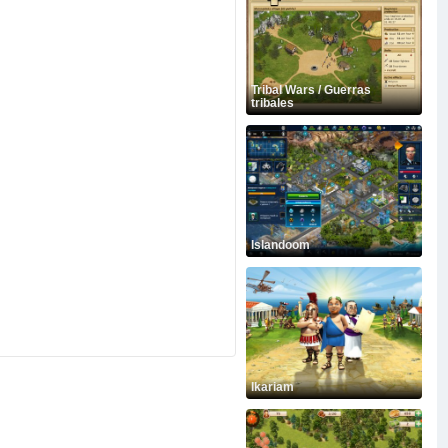
Tribal Wars / Guerras
tribales
Islandoom
Ikariam