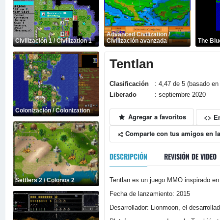
Advanced Civilization /
Civilización 1 / Civilization 1
Civilización avanzada
The Blu
Tentlan
Clasificación
: 4,47 de 5 (basado en 
Liberado
: septiembre 2020
Colonización / Colonization
Agregar a favoritos
<> E
Comparte con tus amigos en la
DESCRIPCIÓN
REVISIÓN DE VIDEO
Tentlan es un juego MMO inspirado en l
Settlers 2 / Colonos 2
Fecha de lanzamiento: 2015
Desarrollador: Lionmoon, el desarrollad