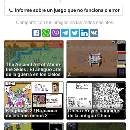
Informe sobre un juego que no funciona o error
Comparte con tus amigos en las redes sociales:
The Ancient Art of War in
the Skies / El antiguo arte
de la guerra en los cielos
Z
Romance of the Three
Bandit Kings of Ancient
Kingdoms 2 / Romance
China / Reyes bandidos
de los tres reinos 2
de la antigua China