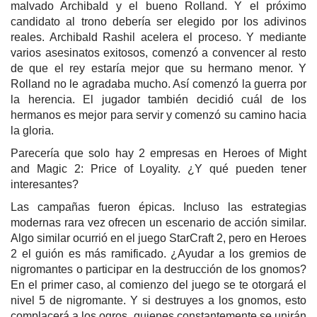
malvado Archibald y el bueno Rolland. Y el próximo
candidato al trono debería ser elegido por los adivinos
reales. Archibald Rashil acelera el proceso. Y mediante
varios asesinatos exitosos, comenzó a convencer al resto
de que el rey estaría mejor que su hermano menor. Y
Rolland no le agradaba mucho. Así comenzó la guerra por
la herencia. El jugador también decidió cuál de los
hermanos es mejor para servir y comenzó su camino hacia
la gloria.
Parecería que solo hay 2 empresas en Heroes of Might
and Magic 2: Price of Loyality. ¿Y qué pueden tener
interesantes?
Las campañas fueron épicas. Incluso las estrategias
modernas rara vez ofrecen un escenario de acción similar.
Algo similar ocurrió en el juego StarCraft 2, pero en Heroes
2 el guión es más ramificado. ¿Ayudar a los gremios de
nigromantes o participar en la destrucción de los gnomos?
En el primer caso, al comienzo del juego se te otorgará el
nivel 5 de nigromante. Y si destruyes a los gnomos, esto
complacerá a los ogros, quienes constantemente se unirán