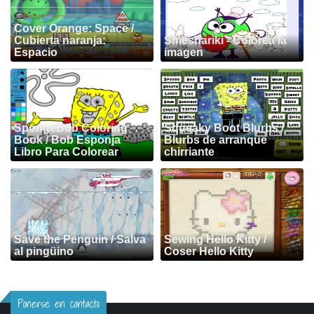
Cover Orange: Space /
Cubierta naranja:
Smeshariki - Colorea la
Espacio
imagen
SpongeBob Coloring
Squeaky Boot Blurbs /
Book / Bob Esponja
Blurbs de arranque
Libro Para Colorear
chirriante
Save the Penguin / Salva
Sewing Hello Kitty /
al pingüino
Coser Hello Kitty
Ponerse en contacto