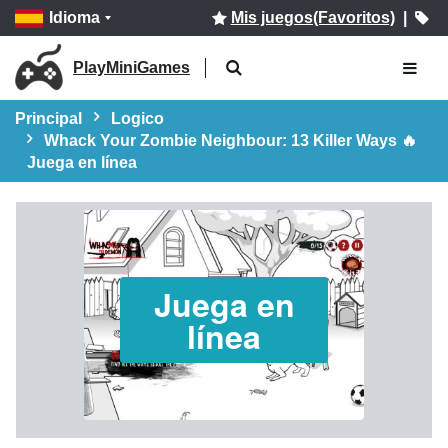
Idioma
Mis juegos(Favoritos)
|
PlayMiniGames
Principal
Logico
Whack Your Zombie Neighbour: 13 Killer Ways 🔥
Juega en línea
Juega en
línea