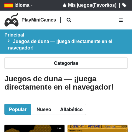
Idioma
Mis juegos(Favoritos)
|
PlayMiniGames
Principal
Juegos de duna — ¡juega directamente en el
navegador!
Categorías
Juegos de duna — ¡juega
directamente en el navegador!
Popular
Nuevo
Alfabético