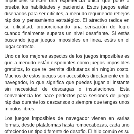
imposibles ofrecen una experiencia única que pone a
prueba tus habilidades y paciencia. Estos juegos están
diseñados para ser difíciles, a menudo requiriendo reflejos
rápidos y pensamiento estratégico. El atractivo radica en
su dificultad, proporcionando una sensación de logro
cuando finalmente superas un nivel desafiante. Si estás
buscando jugar juegos imposibles en línea, estás en el
lugar correcto.
Uno de los mejores aspectos de los juegos imposibles es
que a menudo están disponibles como juegos imposibles
gratuitos, lo que te permite disfrutarlos sin ningún costo.
Muchos de estos juegos son accesibles directamente en tu
navegador, lo que significa que puedes jugar al instante
sin necesidad de descargas o instalaciones. Esta
conveniencia los hace perfectos para sesiones de juego
rápidas durante los descansos o siempre que tengas unos
minutos libres.
Los juegos imposibles de navegador vienen en varias
formas, desde plataformas hasta rompecabezas, cada uno
ofreciendo un tipo diferente de desafío. El hilo común es su