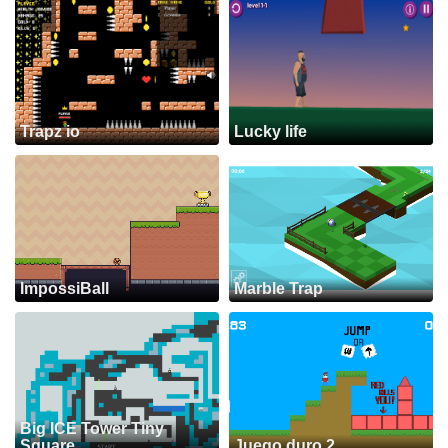
Trapz io
Lucky life
ImpossiBall
Marble Trap
Big ICE Tower Tiny
Square
Juego duro 2