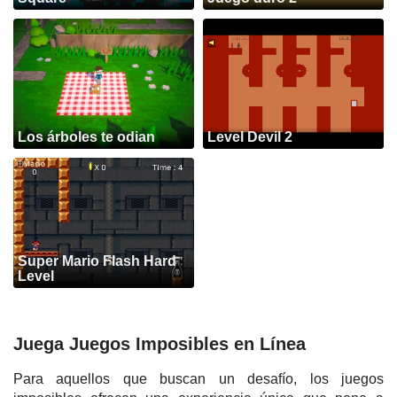
Los árboles te odian
Level Devil 2
Super Mario Flash Hard
Level
Juega Juegos Imposibles en Línea
Para aquellos que buscan un desafío, los juegos