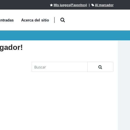
Mis juegos(Favoritos)
|
Al marcador
ntradas
Acerca del sitio
gador!