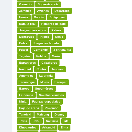
Gamepix
Supervivencia
Zombies
Aviones
Desarrollo
Horror
Robots
Softgames
Batalla real
Hombres de palo
Juegos para niños
Peleas
Monstruos
Inlogic
Sonic
Bolas
Juegos en la nube
Fútbol
Corriendo
3 en una fila
Tarjetas
Roblox
Mario
Extranjeros
Caballeros
Navidad
Contra
Tanques
Among us
La granja
Tecnología
Motos
Escapar
Barcos
Superhéroes
La cocina
Novelas visuales
Ninja
Fuerzas especiales
Caja de arena
Pokemon
Tanchiki
Mahjong
Disney
Tetris
FNAF
Solitario
Gta
Dinosaurios
Arkanoid
Elma