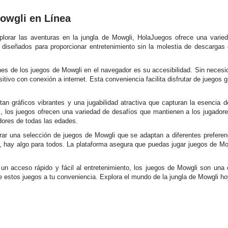
owgli en Línea
plorar las aventuras en la jungla de Mowgli, HolaJuegos ofrece una varie
diseñados para proporcionar entretenimiento sin la molestia de descargas o
ones de los juegos de Mowgli en el navegador es su accesibilidad. Sin neces
sitivo con conexión a internet. Esta conveniencia facilita disfrutar de juego
an gráficos vibrantes y una jugabilidad atractiva que capturan la esencia
, los juegos ofrecen una variedad de desafíos que mantienen a los jugadores
ores de todas las edades.
r una selección de juegos de Mowgli que se adaptan a diferentes preferenci
a, hay algo para todos. La plataforma asegura que puedas jugar juegos de Mo
 un acceso rápido y fácil al entretenimiento, los juegos de Mowgli son una 
de estos juegos a tu conveniencia. Explora el mundo de la jungla de Mowgli 