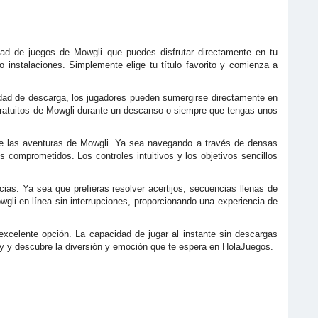
dad de juegos de Mowgli que puedes disfrutar directamente en tu
 instalaciones. Simplemente elige tu título favorito y comienza a
idad de descarga, los jugadores pueden sumergirse directamente en
s gratuitos de Mowgli durante un descanso o siempre que tengas unos
 de las aventuras de Mowgli. Ya sea navegando a través de densas
 comprometidos. Los controles intuitivos y los objetivos sencillos
as. Ya sea que prefieras resolver acertijos, secuencias llenas de
wgli en línea sin interrupciones, proporcionando una experiencia de
excelente opción. La capacidad de jugar al instante sin descargas
hoy y descubre la diversión y emoción que te espera en HolaJuegos.