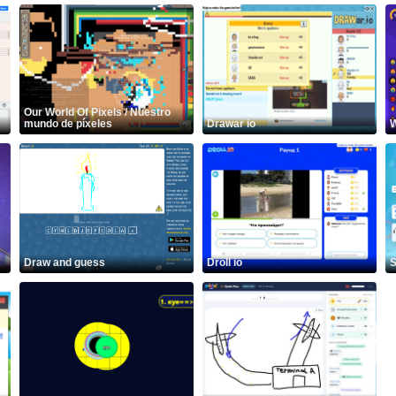
Our World Of Pixels / Nuestro
mundo de píxeles
Drawar io
W
Draw and guess
Droll io
S