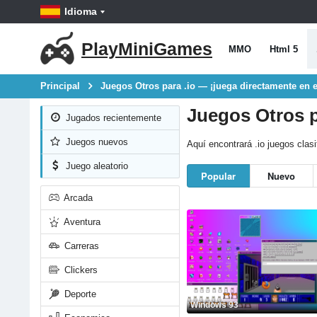
Idioma
PlayMiniGames
MMO
Html 5
Principal
Juegos Otros para .io — ¡juega directamente en 
Juegos Otros p
Jugados recientemente
Juegos nuevos
Aquí encontrará .io juegos clas
Juego aleatorio
Popular
Nuevo
Arcada
Aventura
Carreras
Clickers
Deporte
Windows 93