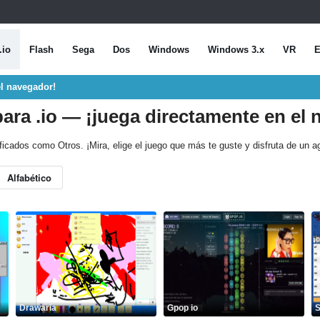
.io
Flash
Sega
Dos
Windows
Windows 3.x
VR
E
el navegador!
ara .io — ¡juega directamente en el 
ificados como Otros. ¡Mira, elige el juego que más te guste y disfruta de un 
Alfabético
Drawaria
Gpop io
S