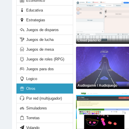
Economico
Educativa
Estrategias
Juegos de disparos
Juegos de lucha
Cloud piano io
Juegos de mesa
Juegos de roles (RPG)
Juegos para dos
Logico
Audiogame / Audiojuego
Otros
Por red (multijugador)
Simuladores
Torretas
Volando