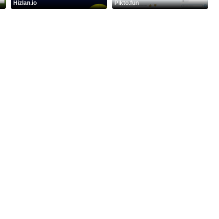
Hizlan.io
Pikto.fun