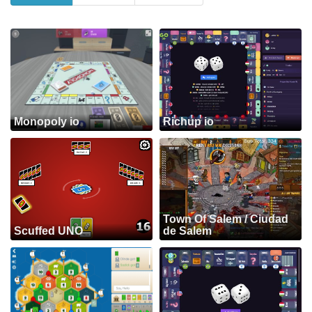
Monopoly io
Richup io
Town Of Salem / Ciudad
Scuffed UNO
de Salem