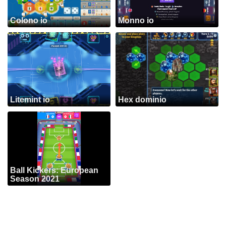
Colono io
Monno io
Litemint io
Hex dominio
Ball Kickers: European
Season 2021