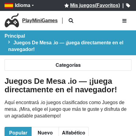
Idioma
Mis juegos(Favoritos)
|
PlayMiniGames
Principal
Juegos De Mesa .io — ¡juega directamente en el
navegador!
Categorías
Juegos De Mesa .io — ¡juega
directamente en el navegador!
Aquí encontrará .io juegos clasificados como Juegos de
mesa. ¡Mira, elige el juego que más te guste y disfruta de
un agradable pasatiempo!
Popular
Nuevo
Alfabético