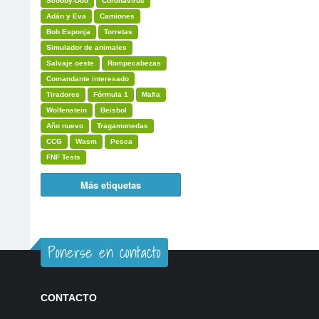
Scooby-Doo
Coronavirus
Adán y Eva
Camiones
Bob Esponja
Torretas
Simulador de animales
Salvaje oeste
Rompecabezas
Comandante interesado
Tiradores
Fórmula 1
Mafia
Wolfenstein
Beisbol
Año nuevo
Tragamonedas
CCG
Wasm
Pesca
FNF Tests
Más etiquetas
Ponerse en contacto
CONTACTO