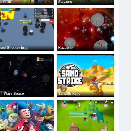
oxel.io
Slay.one
ixel Shooter io
Kazap io
ir Wars Space
SandStrike.io