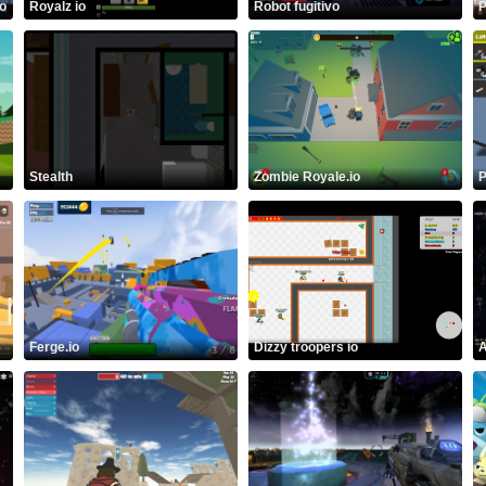
o
Royalz io
Robot fugitivo
P
Stealth
Zombie Royale.io
P
Ferge.io
Dizzy troopers io
A