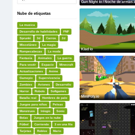
Gun Night io / Noche de armas i
Nube de etiquetas
La musica
Desarrollo de habilidades
FNF
Sprunki
3d
Carros
2d
Misceláneo
La magia
Klad io
Rompecabezas
La moda
Fantasía
Animales
La guerra
Para vestir
Espacio
Minecraft
Actualizaciones
Anime
Gamepix
Supervivencia
Zombies
Aviones
Desarrollo
Horror
Robots
Softgames
MiniPoly.io
Batalla real
Hombres de palo
Juegos para niños
Peleas
Monstruos
Inlogic
Sonic
Bolas
Juegos en la nube
Fútbol
Corriendo
3 en una fila
Tarjetas
Roblox
Mario