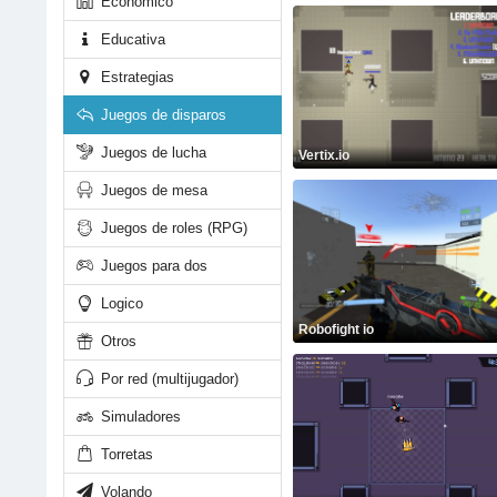
Economico
Educativa
Estrategias
Juegos de disparos
Juegos de lucha
Vertix.io
Juegos de mesa
Juegos de roles (RPG)
Juegos para dos
Logico
Robofight io
Otros
Por red (multijugador)
Simuladores
Torretas
Volando