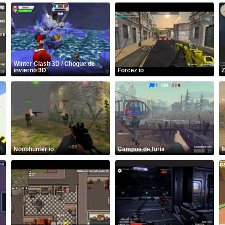
Winter Clash 3D / Choque de
invierno 3D
Forcez io
Z
Noobhunter io
Campos de furia
M