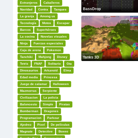
Extranjeros
Caballeros
BassDrop
Navidad
Contra
Tanques
La granja
Among us
Tecnología
Motos
Escapar
Barcos
Superhéroes
La cocina
Novelas visuales
Ninja
Fuerzas especiales
Caja de arena
Pokemon
Tanchiki
Mahjong
Disney
Tanks 3D
Tetris
FNAF
Solitario
Gta
Dinosaurios
Arkanoid
Elma
Edad media
Princesa
Juego de calamar
Halloween
Mazmorras
Serpiente
Civilizacion
La policia
Baloncesto
Simple
Piratas
Bomberman
Dragones
Programacion
Parkour
Ajedrez
Pixel
De películas
Magnate
Detective
Boxeo