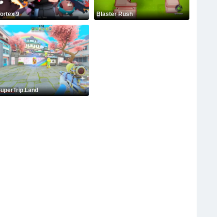
ortex 9
Blaster Rush
uperTrip.Land