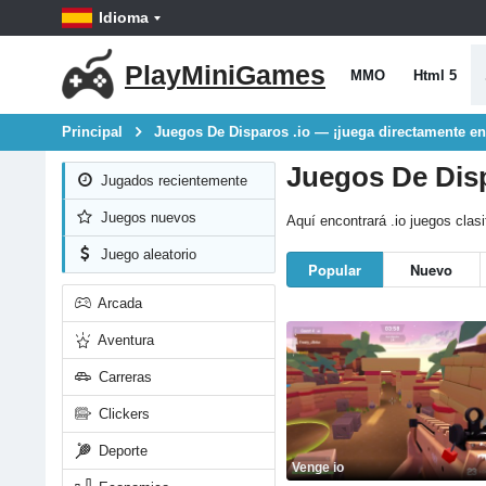
Idioma
PlayMiniGames
MMO
Html 5
Principal
Juegos De Disparos .io — ¡juega directamente en
Juegos De Disp
Jugados recientemente
Juegos nuevos
Aquí encontrará .io juegos clas
Juego aleatorio
Popular
Nuevo
Arcada
Aventura
Carreras
Clickers
Deporte
Venge io