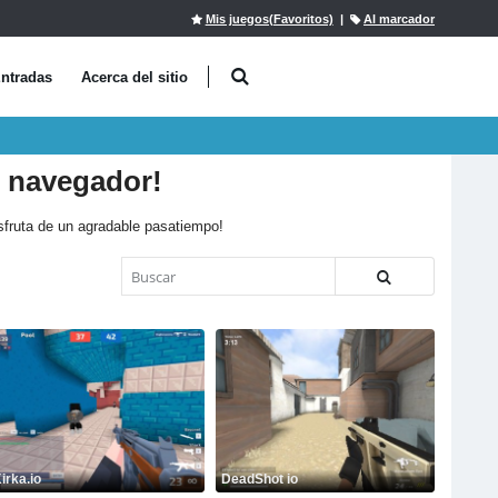
Mis juegos(Favoritos)
|
Al marcador
ntradas
Acerca del sitio
l navegador!
isfruta de un agradable pasatiempo!
irka.io
DeadShot io