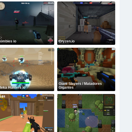
ombies io
Cryzen.io
Giant Slayers / Matadores
eka Hunters io
Gigantes