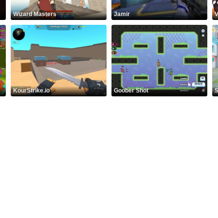
Wizard Masters
Jamir
V
KourStrike.io
Goober Shot
S