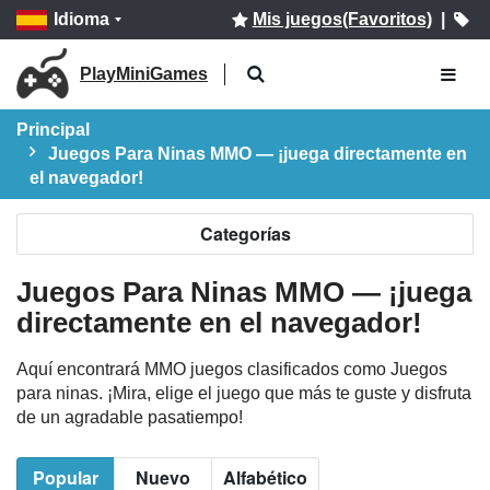
Idioma
Mis juegos(Favoritos)
|
PlayMiniGames
Principal
Juegos Para Ninas MMO — ¡juega directamente en
el navegador!
Categorías
Juegos Para Ninas MMO — ¡juega
directamente en el navegador!
Aquí encontrará MMO juegos clasificados como Juegos
para ninas. ¡Mira, elige el juego que más te guste y disfruta
de un agradable pasatiempo!
Popular
Nuevo
Alfabético