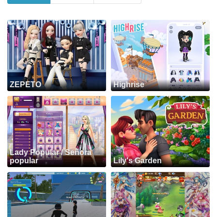
ZEPETO
Highrise
Lady Popular / Señora
popular
Lily's Garden