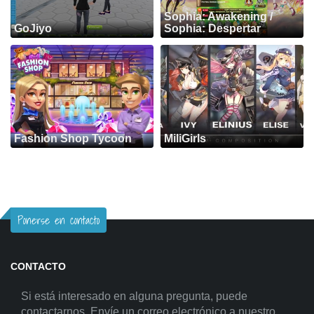
Sophia: Awakening /
GoJiyo
Sophia: Despertar
Fashion Shop Tycoon
MiliGirls
Ponerse en contacto
CONTACTO
Si está interesado en alguna pregunta, puede
contactarnos. Envíe un correo electrónico a nuestro