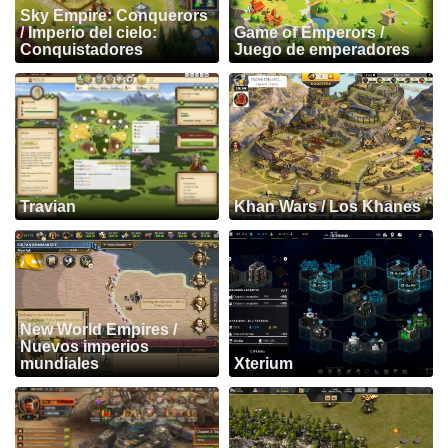
Sky Empire: Conquerors
/ Imperio del cielo:
Game of Emperors /
Conquistadores
Juego de emperadores
Travian
Khan Wars / Los Khanes
New World Empires /
Nuevos imperios
mundiales
Xterium