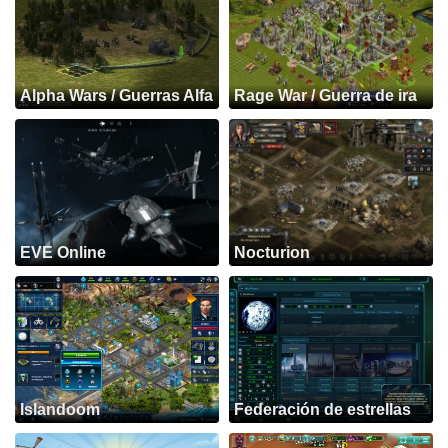
Alpha Wars / Guerras Alfa
Rage War / Guerra de ira
EVE Online
Nocturion
Islandoom
Federación de estrellas