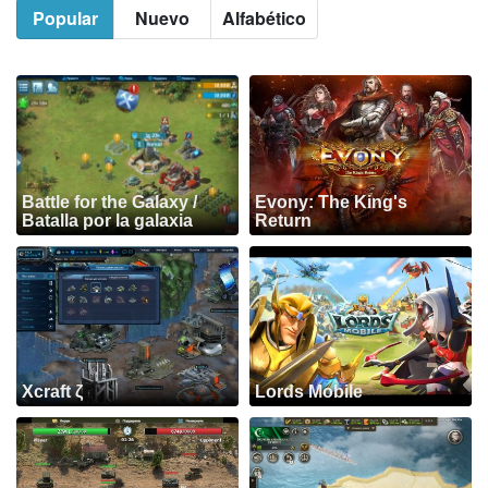
Popular
Nuevo
Alfabético
Battle for the Galaxy /
Evony: The King's
Batalla por la galaxia
Return
Xcraft ζ
Lords Mobile