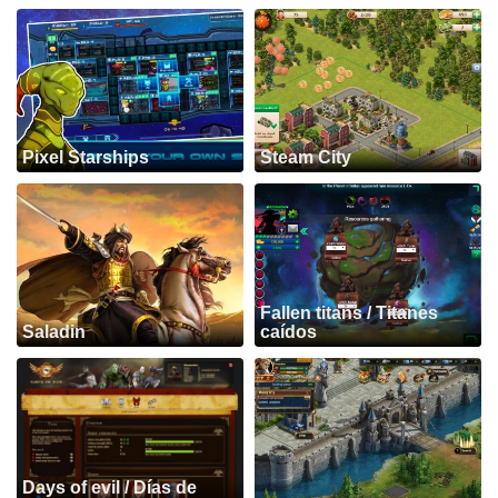
Pixel Starships
Steam City
Fallen titans / Titanes
Saladin
caídos
Days of evil / Días de