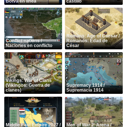
Botva en línea
castillo
Romans: Age of Caesar /
Conflict nations /
Romanos: Edad de
Naciones en conflicto
César
Vikings: War of Clans
(Vikingos: Guerra de
Supremacy 1914 /
clanes)
Supremacía 1914
Middle East Empire 2027 /
Men of War 2: Arena /