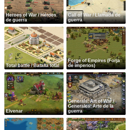
Heroes of War / Héroes
Call of War / Llamada de
de guerra
guerra
Forge of Empires (Forja
Total battle / Batalla total
de imperios)
Generals: Art of War /
Generales: Arte de la
Elvenar
guerra