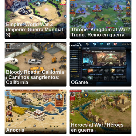
Empire: World War 3
(Imperio: Guerra Mundial
Throne: Kingdom at War /
3)
Trono: Reino en guerra
Bloody Roads: California
/ Caminos sangrientos:
California
OGame
Heroes at War / Héroes
Anocris
en guerra