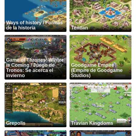
Ways of history / Formas
de la historia
Tentlan
Game of Thrones: Winter
is Coming / Juego de
Goodgame Empire
Tronos: Se acerca el
(Empire de Goodgame
invierno
Studios)
Grepolis
Travian Kingdoms