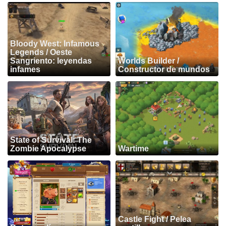
Bloody West: Infamous
Legends / Oeste
Sangriento: leyendas
Worlds Builder /
infames
Constructor de mundos
State of Survival: The
Zombie Apocalypse
Wartime
Castle Fight / Pelea