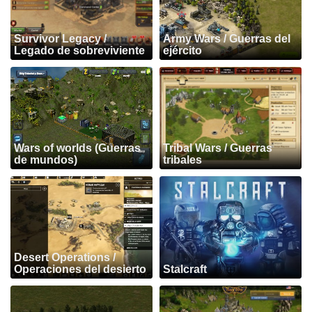
Survivor Legacy /
Army Wars / Guerras del
Legado de sobreviviente
ejército
Wars of worlds (Guerras
Tribal Wars / Guerras
de mundos)
tribales
Desert Operations /
Operaciones del desierto
Stalcraft