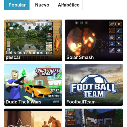
Popular
Nuevo
Alfabético
Let's fish / Vamos a
pescar
Solar Smash
Dude Theft Wars
FootballTeam